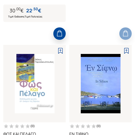
.
00
.
50
30
€
22
€
Τιμή Έκδοσης
Τιμή Πολιτείας
(
0
)
(
0
)
ΦΩΣ ΚΑΙ ΠΕΛΑΓΟ
ΕΝ ΣΙΦΝΩ