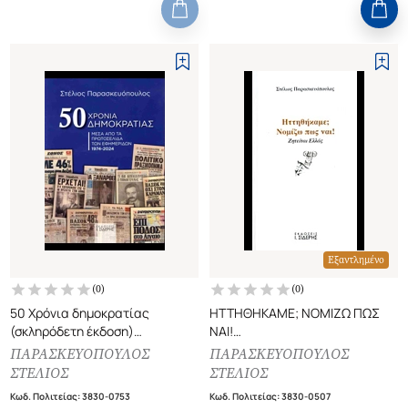
Εξαντλημένο
(
0
)
(
0
)
50 Χρόνια δημοκρατίας
ΗΤΤΗΘΗΚΑΜΕ; ΝΟΜΙΖΩ ΠΩΣ
(σκληρόδετη έκδοση)
ΝΑΙ!
Μέσα από τα πρωτοσέλιδα των
ΖΗΤΕΙΤΑΙ ΕΛΛΑΣ
ΠΑΡΑΣΚΕΥΟΠΟΥΛΟΣ
ΠΑΡΑΣΚΕΥΟΠΟΥΛΟΣ
εφημερίδων 1974-2024
ΣΤΕΛΙΟΣ
ΣΤΕΛΙΟΣ
Κωδ. Πολιτείας
:
3830-0753
Κωδ. Πολιτείας
:
3830-0507