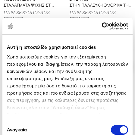
ΣΤΑΛΑΓΜΑΤΑ ΨΥΧΗΣ ΣΤ'
ΣΤΗΝ ΠΑΛΛΕΥΚΗ ΟΜΟΡΦΙΑ ΤΗΣ
ΟΝΕΙΡΟ ΤΗΣ ΣΙΦΝΟΥ
ΠΑΡΑΔΟΣΗΣ ΚΑΙ ΤΗΣ ΓΕΥΣΗΣ
ΠΑΡΑΣΚΕΥΟΠΟΥΛΟΣ
ΠΑΡΑΣΚΕΥΟΠΟΥΛΟΣ
ΣΤΕΛΙΟΣ
ΣΤΕΛΙΟΣ
Κωδ. Πολιτείας
:
3830-0626
Κωδ. Πολιτείας
:
3830-0313
.
80
.
04
.
30
.
44
8
€
7
€
44
€
35
€
Αυτή η ιστοσελίδα χρησιμοποιεί cookies
Τιμή Έκδοσης
Τιμή Πολιτείας
Τιμή Έκδοσης
Τιμή Πολιτείας
Χρησιμοποιούμε cookies για την εξατομίκευση
περιεχομένου και διαφημίσεων, την παροχή λειτουργιών
κοινωνικών μέσων και την ανάλυση της
επισκεψιμότητάς μας. Επιδίωξη μας είναι σας
προσφέρουμε μία όσο το δυνατό πιο ταιριαστή στις
προτιμήσεις σας και πιο ενδιαφέρουσα στις αναζητήσεις
1-10 από 10 προϊόντα
σας περιήγηση, με τις καλύτερες δυνατές προτάσεις.
Κάνοντας κλικ στην ‘’
Αποδοχή όλων
’’ θα μας
βοηθήσετε να ανταποκριθούμε στα παραπάνω.
Μπορείτε επίσης να επεξεργαστείτε ποια cookies σας
Επιλογή
ενδιαφέρουν και να επιλέξετε από τα παρακάτω με την
Αναγκαία
συγκατάθεσης