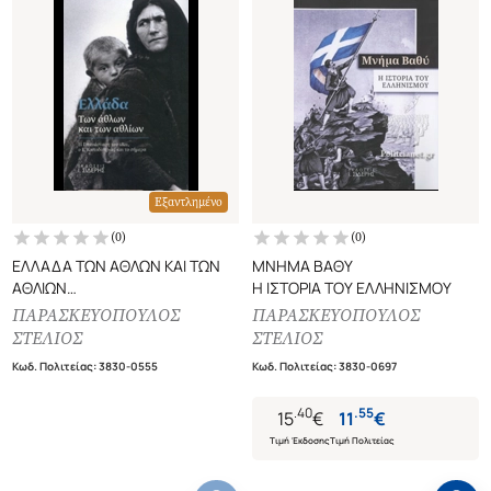
Εξαντλημένο
(
0
)
(
0
)
ΕΛΛΑΔΑ ΤΩΝ ΑΘΛΩΝ ΚΑΙ ΤΩΝ
ΜΝΗΜΑ ΒΑΘΥ
ΑΘΛΙΩΝ
Η ΙΣΤΟΡΙΑ ΤΟΥ ΕΛΛΗΝΙΣΜΟΥ
Η ΕΠΑΝΑΣΤΑΣΗ ΤΟΥ 1821, Ο Ι.
ΠΑΡΑΣΚΕΥΟΠΟΥΛΟΣ
ΠΑΡΑΣΚΕΥΟΠΟΥΛΟΣ
ΚΑΠΟΔΙΣΤΡΙΑΣ ΚΑΙ ΤΟ ΣΗΜΕΡΑ
ΣΤΕΛΙΟΣ
ΣΤΕΛΙΟΣ
Κωδ. Πολιτείας
:
3830-0555
Κωδ. Πολιτείας
:
3830-0697
.
40
.
55
15
€
11
€
Τιμή Έκδοσης
Τιμή Πολιτείας