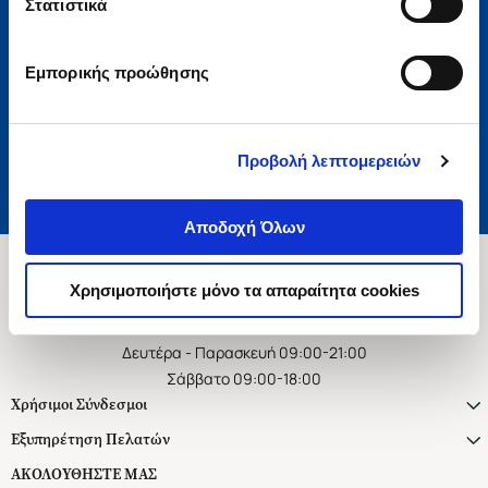
Στατιστικά
Εγγραφή
Εμπορικής προώθησης
Αποδέχομαι τους όρους χρήσης και την πολιτική απορρήτου
Επιθυμώ να λαμβάνω προσωποποιημένα ενημερωτικά email και
προτάσεις
Προβολή λεπτομερειών
Αποδοχή Όλων
Χρησιμοποιήστε μόνο τα απαραίτητα cookies
Ασκληπιού 1-3, Αθήνα 106 79
Δευτέρα - Παρασκευή 09:00-21:00
Σάββατο 09:00-18:00
Χρήσιμοι Σύνδεσμοι
Εξυπηρέτηση Πελατών
ΑΚΟΛΟΥΘΗΣΤΕ ΜΑΣ