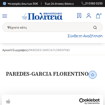
|
|
21 0360 0235
άδα για αγορές άνω των 30€
Έως 24 άτοκες δόσεις
Δωρεάν Μετα
0
Σύνθετη Αναζήτηση
Αρχική
/
Συγγραφείς
/
PAREDES-GARCIA FLORENTINO
PAREDES-GARCIA FLORENTINO