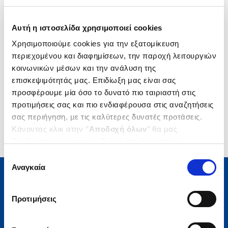
Δημοτικότητα
Αυτή η ιστοσελίδα χρησιμοποιεί cookies
Χρησιμοποιούμε cookies για την εξατομίκευση
περιεχομένου και διαφημίσεων, την παροχή λειτουργιών
κοινωνικών μέσων και την ανάλυση της
επισκεψιμότητάς μας. Επιδίωξη μας είναι σας
προσφέρουμε μία όσο το δυνατό πιο ταιριαστή στις
προτιμήσεις σας και πιο ενδιαφέρουσα στις αναζητήσεις
σας περιήγηση, με τις καλύτερες δυνατές προτάσεις.
Κάνοντας κλικ στην ‘’
Αποδοχή όλων
’’ θα μας
βοηθήσετε να ανταποκριθούμε στα παραπάνω.
Μπορείτε επίσης να επεξεργαστείτε ποια cookies σας
Επιλογή
ενδιαφέρουν και να επιλέξετε από τα παρακάτω με την
Αναγκαία
συγκατάθεσης
‘’
Αποδοχή επιλογών
΄΄και να ενημερωθείτε σχετικά με
τα cookies στην ‘’Προβολή λεπτομερειών’’.
Μάθετε τα νέα της Πολιτείας
Προτιμήσεις
Εγγραφείτε στο newsletter μας και μάθετε πρώτοι όλα τα
νέα βιβλία, τις εξαιρετικές τιμές και τις εκδηλώσεις μας.