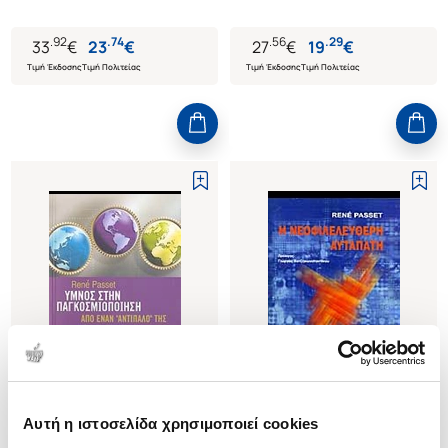
.
92
.
74
.
56
.
29
33
€
23
€
27
€
19
€
Τιμή Έκδοσης
Τιμή Πολιτείας
Τιμή Έκδοσης
Τιμή Πολιτείας
Αυτή η ιστοσελίδα χρησιμοποιεί cookies
(
0
)
(
0
)