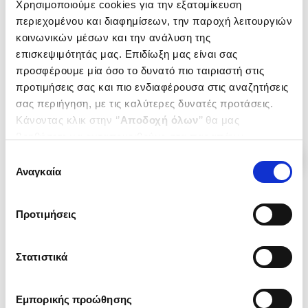
Χρησιμοποιούμε cookies για την εξατομίκευση
ΥΜΝΟΣ ΣΤΗΝ
Η ΝΕΟΦΙΛΕΛΕΥΘΕΡΗ ΑΥΤΑΠΑΤΗ
ΠΑΓΚΟΣΜΙΟΠΟΙΗΣΗ ΑΠΟ ΕΝΑΝ
περιεχομένου και διαφημίσεων, την παροχή λειτουργιών
PASSET RENE
ΑΝΤΙΠΑΛΟ ΤΗΣ
PASSET RENE
κοινωνικών μέσων και την ανάλυση της
Κωδ. Πολιτείας
:
3290-0530
επισκεψιμότητάς μας. Επιδίωξη μας είναι σας
Κωδ. Πολιτείας
:
1568-0020
προσφέρουμε μία όσο το δυνατό πιο ταιριαστή στις
προτιμήσεις σας και πιο ενδιαφέρουσα στις αναζητήσεις
.
08
.
36
.
56
.
29
19
€
13
€
27
€
19
€
σας περιήγηση, με τις καλύτερες δυνατές προτάσεις.
Τιμή Έκδοσης
Τιμή Πολιτείας
Τιμή Έκδοσης
Τιμή Πολιτείας
Κάνοντας κλικ στην ‘’
Αποδοχή όλων
’’ θα μας
βοηθήσετε να ανταποκριθούμε στα παραπάνω.
Μπορείτε επίσης να επεξεργαστείτε ποια cookies σας
Επιλογή
ενδιαφέρουν και να επιλέξετε από τα παρακάτω με την
Αναγκαία
συγκατάθεσης
‘’
Αποδοχή επιλογών
΄΄και να ενημερωθείτε σχετικά με
τα cookies στην ‘’Προβολή λεπτομερειών’’.
Προτιμήσεις
Στατιστικά
Εμπορικής προώθησης