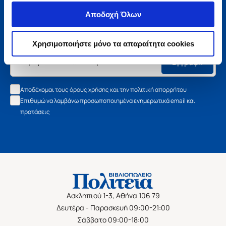
Μάθετε τα νέα της Πολιτείας
Αποδοχή Όλων
Εγγραφείτε στο newsletter μας και μάθετε πρώτοι όλα τα
νέα βιβλία, τις εξαιρετικές τιμές και τις εκδηλώσεις μας.
Χρησιμοποιήστε μόνο τα απαραίτητα cookies
Εγγραφή
Αποδέχομαι τους όρους χρήσης και την πολιτική απορρήτου
Επιθυμώ να λαμβάνω προσωποποιημένα ενημερωτικά email και
προτάσεις
Ασκληπιού 1-3, Αθήνα 106 79
Δευτέρα - Παρασκευή 09:00-21:00
Σάββατο 09:00-18:00