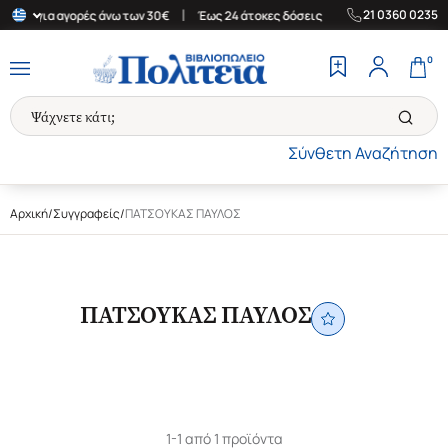
|
|
21 0360 0235
λάδα για αγορές άνω των 30€
Έως 24 άτοκες δόσεις
Δωρεάν Μετ
0
Σύνθετη Αναζήτηση
Αρχική
/
Συγγραφείς
/
ΠΑΤΣΟΥΚΑΣ ΠΑΥΛΟΣ
ΠΑΤΣΟΥΚΑΣ ΠΑΥΛΟΣ
1-1 από 1 προϊόντα