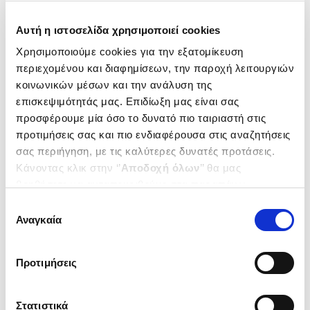
Ταξινόμηση
Αυτή η ιστοσελίδα χρησιμοποιεί cookies
Χρησιμοποιούμε cookies για την εξατομίκευση
περιεχομένου και διαφημίσεων, την παροχή λειτουργιών
Παρακαλώ περιμένετε... γίνεται φόρτωση της σελίδας
κοινωνικών μέσων και την ανάλυση της
επισκεψιμότητάς μας. Επιδίωξη μας είναι σας
προσφέρουμε μία όσο το δυνατό πιο ταιριαστή στις
προτιμήσεις σας και πιο ενδιαφέρουσα στις αναζητήσεις
σας περιήγηση, με τις καλύτερες δυνατές προτάσεις.
Κάνοντας κλικ στην ‘’
Αποδοχή όλων
’’ θα μας
βοηθήσετε να ανταποκριθούμε στα παραπάνω.
Μπορείτε επίσης να επεξεργαστείτε ποια cookies σας
Επιλογή
ενδιαφέρουν και να επιλέξετε από τα παρακάτω με την
Αναγκαία
συγκατάθεσης
‘’
Αποδοχή επιλογών
΄΄και να ενημερωθείτε σχετικά με
τα cookies στην ‘’Προβολή λεπτομερειών’’.
Προτιμήσεις
Στατιστικά