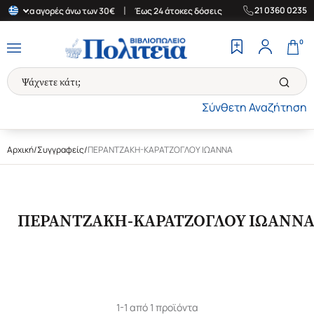
|
|
21 0360 0235
άδα για αγορές άνω των 30€
Έως 24 άτοκες δόσεις
Δωρεάν Μετα
0
Σύνθετη Αναζήτηση
Αρχική
/
Συγγραφείς
/
ΠΕΡΑΝΤΖΑΚΗ-ΚΑΡΑΤΖΟΓΛΟΥ ΙΩΑΝΝΑ
ΠΕΡΑΝΤΖΑΚΗ-ΚΑΡΑΤΖΟΓΛΟΥ ΙΩΑΝΝ
1-1 από 1 προϊόντα