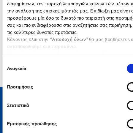
διαφημίσεων, την παροχή λειτουργιών κοινωνικών μέσων κ
την ανάλυση της επισκεψιμότητάς μας. Επιδίωξη μας είναι 
προσφέρουμε μία όσο το δυνατό πιο ταιριαστή στις προτιμή
σας και πιο ενδιαφέρουσα στις αναζητήσεις σας περιήγηση,
τις καλύτερες δυνατές προτάσεις.
1-1 από 1 προϊόντα
Κάνοντας κλικ στην ‘’
Αποδοχή όλων
’’ θα μας βοηθήσετε ν
ανταποκριθούμε στα παραπάνω.
Μπορείτε επίσης να επεξεργαστείτε ποια cookies σας
ενδιαφέρουν και να επιλέξετε από τα παρακάτω με την
Επιλογή
‘’
Αποδοχή επιλογών
΄΄και να ενημερωθείτε σχετικά με τα
Αναγκαία
συγκατάθεσης
cookies στην ‘’Προβολή λεπτομερειών’’.
Προτιμήσεις
Στατιστικά
Μάθετε τα νέα της Πολιτείας
Εγγραφείτε στο newsletter μας και μάθετε πρώτοι όλα τα
Εμπορικής προώθησης
νέα βιβλία, τις εξαιρετικές τιμές και τις εκδηλώσεις μας.