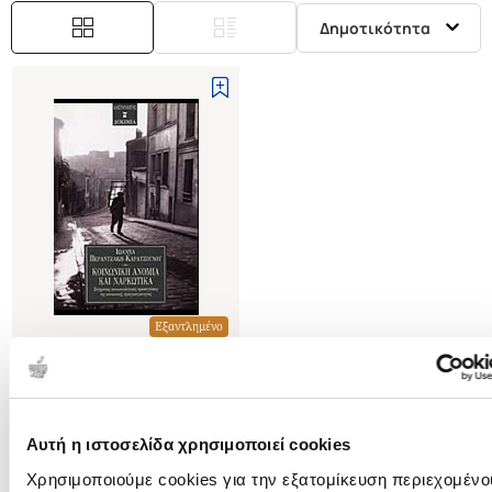
Δημοτικότητα
Εξαντλημένο
(
0
)
ΚΟΙΝΩΝΙΚΗ ΑΝΟΜΙΑ ΚΑΙ
ΝΑΡΚΩΤΙΚΑ
ΣΥΓΧΡΟΝΕΣ ΚΟΙΝΩΝΙΟΛΟΓΙΚΕΣ
ΠΕΡΑΝΤΖΑΚΗ-
Αυτή η ιστοσελίδα χρησιμοποιεί cookies
ΠΡΟΣΕΓΓΙΣΕΙΣ ΤΗΣ ΚΟΙΝΩΝΙΚΗΣ
ΚΑΡΑΤΖΟΓΛΟΥ ΙΩΑΝΝΑ
ΠΡΑΓΜΑΤΙΚΟΤΗΤΑΣ
Χρησιμοποιούμε cookies για την εξατομίκευση περιεχομένο
Κωδ. Πολιτείας
:
2250-3367