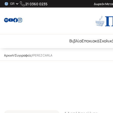
21 0360 0235
Δωρεάν Μεταφ
Βιβλία
Εποχιακά
Σχολικ
Αρχική
/
Συγγραφείς
/
PEREZ CARLA