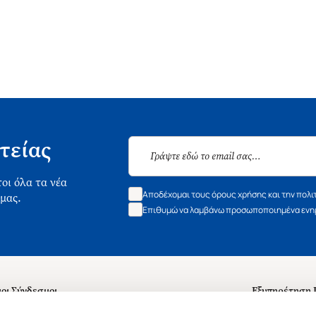
τείας
οι όλα τα νέα
Αποδέχομαι τους όρους χρήσης και την πολι
 μας.
Επιθυμώ να λαμβάνω προσωποποιημένα ενημ
οι Σύνδεσμοι
Εξυπηρέτηση
ά με εμάς
Συχνές ερωτή