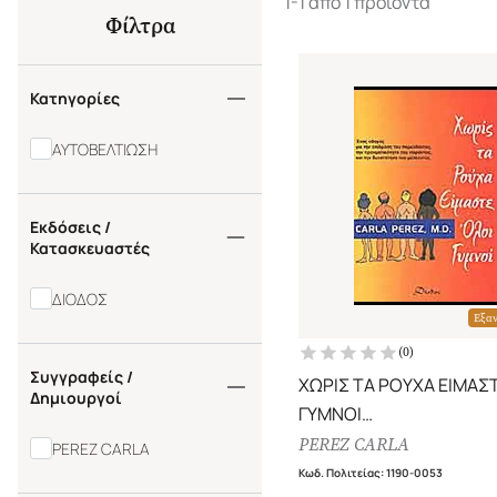
1-1 από 1 προϊόντα
Φίλτρα
Κατηγορίες
ΑΥΤΟΒΕΛΤΙΩΣΗ
Εκδόσεις /
Κατασκευαστές
ΔΙΟΔΟΣ
Εξα
(
0
)
Συγγραφείς /
ΧΩΡΙΣ ΤΑ ΡΟΥΧΑ ΕΙΜΑΣ
Δημιουργοί
ΓΥΜΝΟΙ
ΕΝΑΣ ΟΔΗΓΟΣ ΓΙΑ ΤΗΝ
PEREZ CARLA
PEREZ CARLA
ΕΠΙΔΡΑΣΗ ΤΟΥ ΠΑΡΕΛ
Κωδ. Πολιτείας
:
1190-0053