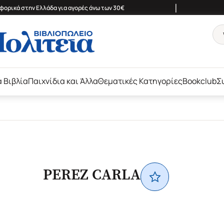
|
ορικά στην Ελλάδα για αγορές άνω των 30€
ά Βιβλία
Παιχνίδια και Άλλα
Θεματικές Κατηγορίες
Bookclub
Σ
PEREZ CARLA