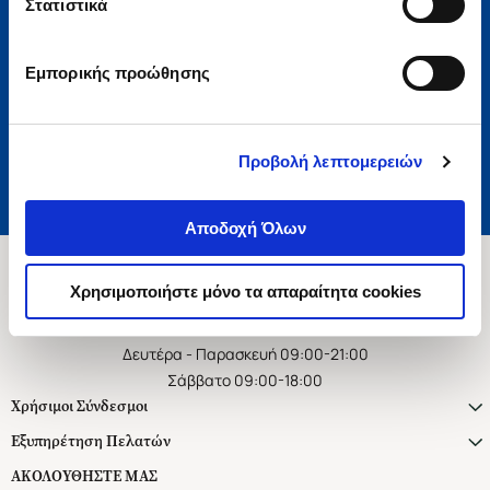
Στατιστικά
Εγγραφή
Εμπορικής προώθησης
Αποδέχομαι τους όρους χρήσης και την πολιτική απορρήτου
Επιθυμώ να λαμβάνω προσωποποιημένα ενημερωτικά email και
προτάσεις
Προβολή λεπτομερειών
Αποδοχή Όλων
Χρησιμοποιήστε μόνο τα απαραίτητα cookies
Ασκληπιού 1-3, Αθήνα 106 79
Δευτέρα - Παρασκευή 09:00-21:00
Σάββατο 09:00-18:00
Χρήσιμοι Σύνδεσμοι
Εξυπηρέτηση Πελατών
ΑΚΟΛΟΥΘΗΣΤΕ ΜΑΣ