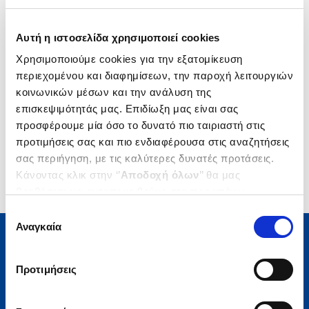
Δημοτικότητα
Αυτή η ιστοσελίδα χρησιμοποιεί cookies
Χρησιμοποιούμε cookies για την εξατομίκευση
περιεχομένου και διαφημίσεων, την παροχή λειτουργιών
κοινωνικών μέσων και την ανάλυση της
επισκεψιμότητάς μας. Επιδίωξη μας είναι σας
προσφέρουμε μία όσο το δυνατό πιο ταιριαστή στις
προτιμήσεις σας και πιο ενδιαφέρουσα στις αναζητήσεις
σας περιήγηση, με τις καλύτερες δυνατές προτάσεις.
Κάνοντας κλικ στην ‘’
Αποδοχή όλων
’’ θα μας
βοηθήσετε να ανταποκριθούμε στα παραπάνω.
Μπορείτε επίσης να επεξεργαστείτε ποια cookies σας
Επιλογή
ενδιαφέρουν και να επιλέξετε από τα παρακάτω με την
Αναγκαία
συγκατάθεσης
‘’
Αποδοχή επιλογών
΄΄και να ενημερωθείτε σχετικά με
τα cookies στην ‘’Προβολή λεπτομερειών’’.
Μάθετε τα νέα της Πολιτείας
Προτιμήσεις
Εγγραφείτε στο newsletter μας και μάθετε πρώτοι όλα τα
νέα βιβλία, τις εξαιρετικές τιμές και τις εκδηλώσεις μας.