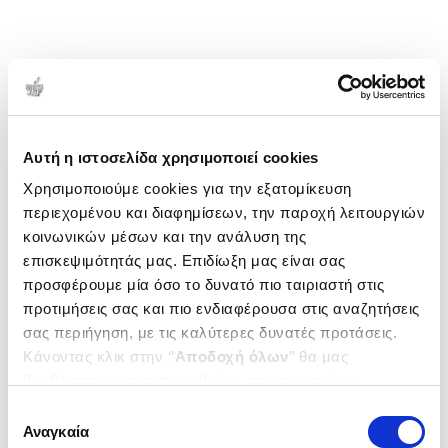
1-1 από 1 προϊόντα
Δημοτικότητα
Αυτή η ιστοσελίδα χρησιμοποιεί cookies
Χρησιμοποιούμε cookies για την εξατομίκευση
περιεχομένου και διαφημίσεων, την παροχή λειτουργιών
κοινωνικών μέσων και την ανάλυση της
επισκεψιμότητάς μας. Επιδίωξη μας είναι σας
προσφέρουμε μία όσο το δυνατό πιο ταιριαστή στις
προτιμήσεις σας και πιο ενδιαφέρουσα στις αναζητήσεις
σας περιήγηση, με τις καλύτερες δυνατές προτάσεις.
Κάνοντας κλικ στην ‘’
Αποδοχή όλων
’’ θα μας
βοηθήσετε να ανταποκριθούμε στα παραπάνω.
Μπορείτε επίσης να επεξεργαστείτε ποια cookies σας
(
0
)
Επιλογή
ενδιαφέρουν και να επιλέξετε από τα παρακάτω με την
Αναγκαία
Οι κληρονόμοι της κατάρας
συγκατάθεσης