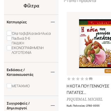
1-1 από 1 προϊόντα
Φίλτρα
Κατηγορίες
Όλα τα βιβλία ανά ηλικία
Παιδικά 3-6
ΠΑΙΔΙΚΗ
ΕΙΚΟΝΟΓΡΑΦΗΜΕΝΗ
ΛΟΓΟΤΕΧΝΙΑ
Εκδόσεις /
Εξα
Κατασκευαστές
(
0
)
Η ΚΟΤΑ ΠΟΥ ΓΕΝΝΟΥΣΕ
ΜΕΤΑΙΧΜΙΟ
ΠΑΤΑΤΕΣ
ΤΙ ΠΛΑΚΑ!
PIQUEMAL MICHEL
Συγγραφείς /
Κωδ. Πολιτείας
:
2760-0055
Δημιουργοί