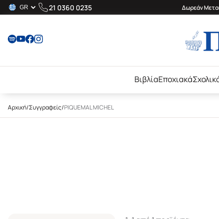
21 0360 0235
Δωρεάν Μεταφ
Βιβλία
Εποχιακά
Σχολικ
Αρχική
/
Συγγραφείς
/
PIQUEMAL MICHEL