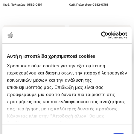
Κωδ. Πολιτείας
:
0582-0197
Κωδ. Πολιτείας
:
0582-0381
.
79
.
79
10
€
10
€
Τιμή Πολιτείας
Τιμή Πολιτείας
Αυτή η ιστοσελίδα χρησιμοποιεί cookies
Χρησιμοποιούμε cookies για την εξατομίκευση
περιεχομένου και διαφημίσεων, την παροχή λειτουργιών
κοινωνικών μέσων και την ανάλυση της
επισκεψιμότητάς μας. Επιδίωξη μας είναι σας
προσφέρουμε μία όσο το δυνατό πιο ταιριαστή στις
προτιμήσεις σας και πιο ενδιαφέρουσα στις αναζητήσεις
σας περιήγηση, με τις καλύτερες δυνατές προτάσεις.
Κάνοντας κλικ στην ‘’
Αποδοχή όλων
’’ θα μας
βοηθήσετε να ανταποκριθούμε στα παραπάνω.
Μπορείτε επίσης να επεξεργαστείτε ποια cookies σας
Επιλογή