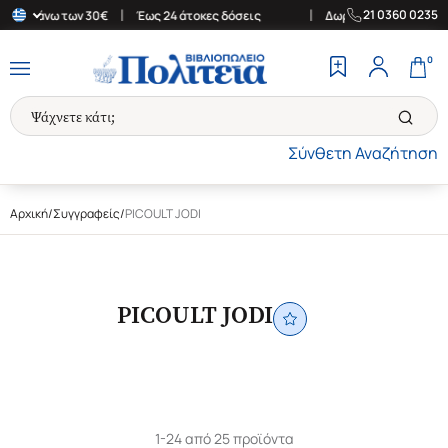
|
|
21 0360 0235
ές άνω των 30€
Έως 24 άτοκες δόσεις
Δωρεάν Μεταφορικά στην 
0
Σύνθετη Αναζήτηση
Αρχική
/
Συγγραφείς
/
PICOULT JODI
PICOULT JODI
1-24 από 25 προϊόντα