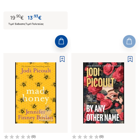
.
90
.
93
19
€
13
€
Τιμή Έκδοσης
Τιμή Πολιτείας
(
0
)
(
0
)