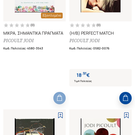
Εξαντλημένο
(
0
)
(
0
)
ΜΙΚΡΑ, ΣΗΜΑΝΤΙΚΑ ΠΡΑΓΜΑΤΑ
(H/B) PERFECT MATCH
PICOULT JODI
PICOULT JODI
Κωδ. Πολιτείας
:
4580-3543
Κωδ. Πολιτείας
:
0582-0076
.
91
18
€
Τιμή Πολιτείας