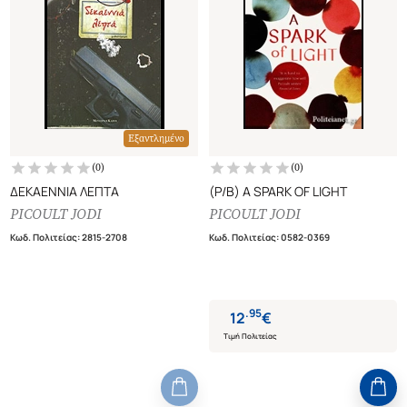
Εξαντλημένο
(
0
)
(
0
)
ΔΕΚΑΕΝΝΙΑ ΛΕΠΤΑ
(P/B) A SPARK OF LIGHT
PICOULT JODI
PICOULT JODI
Κωδ. Πολιτείας
:
2815-2708
Κωδ. Πολιτείας
:
0582-0369
.
95
12
€
Τιμή Πολιτείας