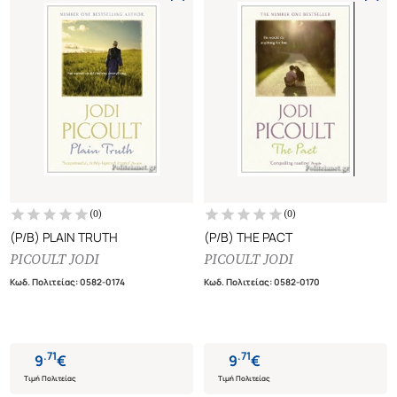
(
0
)
(
0
)
(P/B) PLAIN TRUTH
(P/B) THE PACT
PICOULT JODI
PICOULT JODI
Κωδ. Πολιτείας
:
0582-0174
Κωδ. Πολιτείας
:
0582-0170
.
71
.
71
9
€
9
€
Τιμή Πολιτείας
Τιμή Πολιτείας