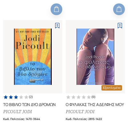
Εξαντλημένο
(
2
)
(
0
)
ΤΟ ΒΙΒΛΙΟ ΤΩΝ ΔΥΟ ΔΡΟΜΩΝ
Ο ΦΥΛΑΚΑΣ ΤΗΣ ΑΔΕΛΦΗΣ ΜΟΥ
PICOULT JODI
PICOULT JODI
Κωδ. Πολιτείας
:
1470-3644
Κωδ. Πολιτείας
:
2815-1422