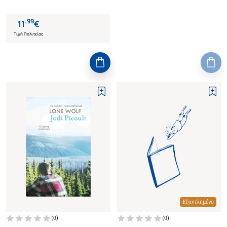
.
99
11
€
Τιμή Πολιτείας
Εξαντλημένο
(
0
)
(
0
)