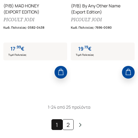
(P/B) MAD HONEY
(P/B) By Any Other Name
(EXPORT EDITION)
(Export Edition)
PICOULT JODI
PICOULT JODI
Κωδ. Πολιτείας
:
0582-0438
Κωδ. Πολιτείας
:
7696-0080
.
99
.
19
17
€
19
€
Τιμή Πολιτείας
Τιμή Πολιτείας
1-24 από 25 προϊόντα
1
2