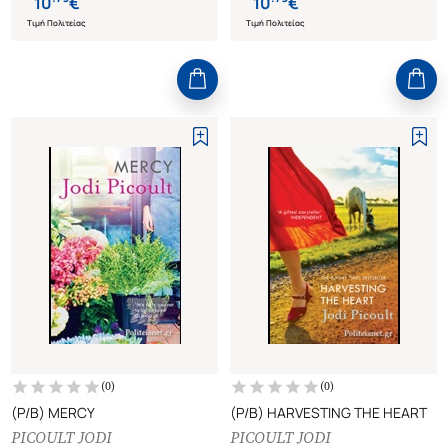
10
€
10
€
Τιμή Πολιτείας
Τιμή Πολιτείας
(
0
)
(
0
)
(P/B) MERCY
(P/B) HARVESTING THE HEART
PICOULT JODI
PICOULT JODI