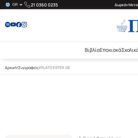
21 0360 0235
Δωρεάν Μεταφ
Βιβλία
Εποχιακά
Σχολικ
Αρχική
/
Συγγραφείς
/
PILATO ESTER. DE