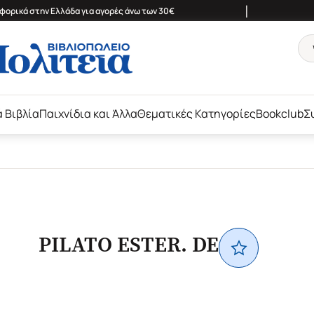
|
ορικά στην Ελλάδα για αγορές άνω των 30€
ά Βιβλία
Παιχνίδια και Άλλα
Θεματικές Κατηγορίες
Bookclub
Σ
PILATO ESTER. DE