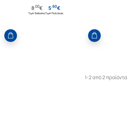
.
00
.
60
8
€
5
€
Τιμή Έκδοσης
Τιμή Πολιτείας
1-2 από 2 προϊόντα