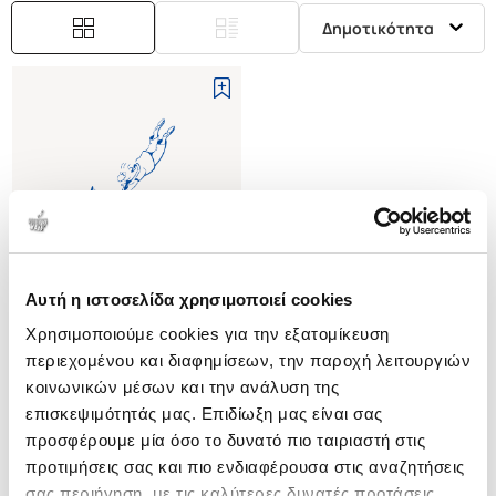
Δημοτικότητα
Αυτή η ιστοσελίδα χρησιμοποιεί cookies
Εξαντλημένο
Χρησιμοποιούμε cookies για την εξατομίκευση
περιεχομένου και διαφημίσεων, την παροχή λειτουργιών
(
0
)
κοινωνικών μέσων και την ανάλυση της
(H/B) OXFORD ENGLISH
επισκεψιμότητάς μας. Επιδίωξη μας είναι σας
REFERENCE DICTIONARY
προσφέρουμε μία όσο το δυνατό πιο ταιριαστή στις
PEARSALL JUDY
προτιμήσεις σας και πιο ενδιαφέρουσα στις αναζητήσεις
Κωδ. Πολιτείας
:
3145-0013
σας περιήγηση, με τις καλύτερες δυνατές προτάσεις.