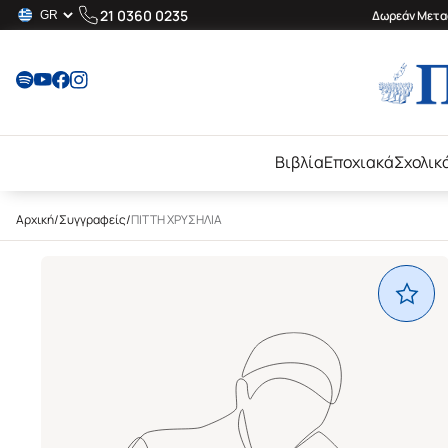
21 0360 0235
Δωρεάν Μεταφ
Βιβλία
Εποχιακά
Σχολικ
Αρχική
/
Συγγραφείς
/
ΠΙΤΤΗ ΧΡΥΣΗΛΙΑ