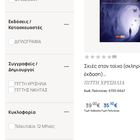
Εκδόσεις /
Κατασκευαστές
ΔΙΠΛΟΓΡΑΦΙΑ
(
0
)
Συγγραφείς /
Σκιές στον τοίχο (σκλη
Δημιουργοί
έκδοση)
Συζητήσεις μεταξύ μια
ΠΙΤΤΗ ΧΡΥΣΗΛΙΑ
ΠΙΤΤΗ ΧΡΥΣΗΛΙΑ
«δυνάμει» φιλοσόφου κ
ΠΙΤΤΗΣ ΝΙΚΗΤΑΣ
Κωδ. Πολιτείας
:
5733-0047
πατέρα της
.
00
.
10
39
€
35
€
Τιμή Έκδοσης
Τιμή Πολιτείας
Κυκλοφορία
Τελευταίοι 12 Μήνες