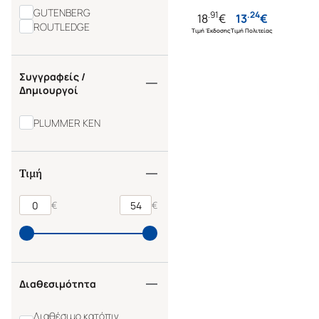
GUTENBERG
.
91
.
24
18
€
13
€
ROUTLEDGE
Τιμή Έκδοσης
Τιμή Πολιτείας
Συγγραφείς /
Δημιουργοί
PLUMMER KEN
Τιμή
€
€
Διαθεσιμότητα
Διαθέσιμο κατόπιν