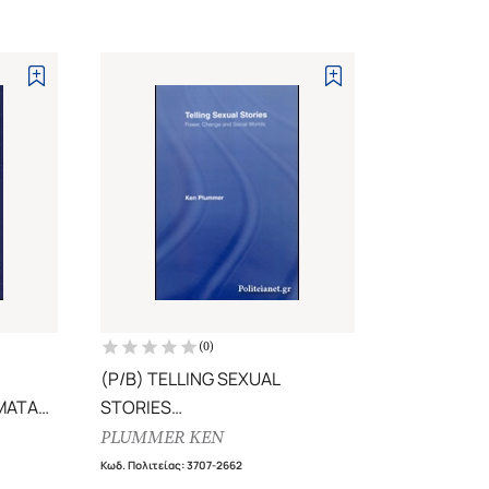
(
0
)
(P/B) TELLING SEXUAL
ΜΑΤΑ
STORIES
POWER, CHANGE AND SOCIAL
PLUMMER KEN
ΔΟΥ
WORLDS
Κωδ. Πολιτείας
:
3707-2662