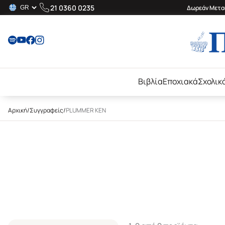
21 0360 0235
Δωρεάν Μεταφ
Βιβλία
Εποχιακά
Σχολικ
Αρχική
/
Συγγραφείς
/
PLUMMER KEN