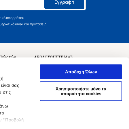
Εγγραφή
τική απορρήτου
ερωτικά email και προτάσεις
 Πελατών
ΑΚΟΛΟΥΘΗΣΤΕ ΜΑΣ
σεις
Αποδοχή Όλων
χή
είναι σας
Χρησιμοποιήστε μόνο τα
 στις
αναχώρησης
απαραίτητα cookies
πάνω.
 τα
ην ‘’Προβολή