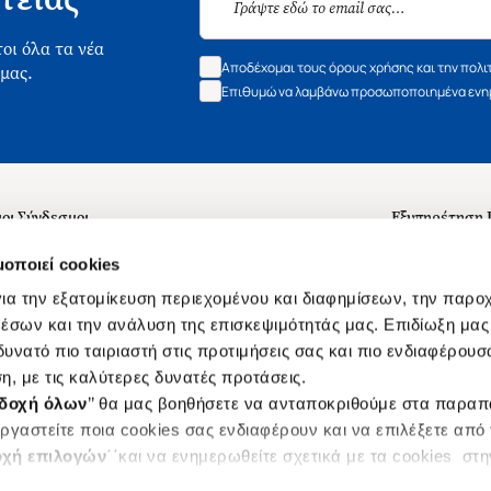
οι όλα τα νέα
Αποδέχομαι τους όρους χρήσης και την πολι
 μας.
Επιθυμώ να λαμβάνω προσωποποιημένα ενημ
οι Σύνδεσμοι
Εξυπηρέτηση
ά με εμάς
Συχνές ερωτή
μοποιεί cookies
 Εργασίας
Επικοινωνία
ια την εξατομίκευση περιεχομένου και διαφημίσεων, την παρο
ς για τις "Λίστες Επιθυμητών" και τη Βιβλιοθήκη
B2B
έσων και την ανάλυση της επισκεψιμότητάς μας. Επιδίωξη μας 
υνατό πιο ταιριαστή στις προτιμήσεις σας και πιο ενδιαφέρουσα
ες Χρήσης Αναζήτησης
Δικαίωμα Υπ
η, με τις καλύτερες δυνατές προτάσεις.
Ενιαίας Τιμής Βιβλίων
Klarna
δοχή όλων
’’ θα μας βοηθήσετε να ανταποκριθούμε στα παρα
s
ργαστείτε ποια cookies σας ενδιαφέρουν και να επιλέξετε από
χή επιλογών
΄΄και να ενημερωθείτε σχετικά με τα cookies στ