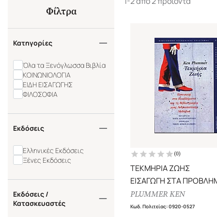
1-2 από 2 προϊόντα
Φίλτρα
Κατηγορίες
Όλα τα Ξενόγλωσσα Βιβλία
ΚΟΙΝΩΝΙΟΛΟΓΙΑ
ΕΙΔΗ ΕΙΣΑΓΩΓΗΣ
ΦΙΛΟΣΟΦΙΑ
Εκδόσεις
Ελληνικές Εκδόσεις
(
0
)
Ξένες Εκδόσεις
ΤΕΚΜΗΡΙΑ ΖΩΗΣ
ΕΙΣΑΓΩΓΗ ΣΤΑ ΠΡΟΒΛΗ
ΚΑΙ ΒΙΒΛΙΟΓΡΑΦΙΑ ΜΙΑΣ
PLUMMER KEN
Εκδόσεις /
Κατασκευαστές
ΑΝΘΡΩΠΙΣΤΙΚΗΣ ΜΕΘΟ
Κωδ. Πολιτείας
:
0920-0527