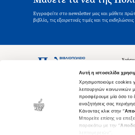
Εγγραφείτε στο newsletter μας και μάθετε πρώτ
βιβλία, τις εξαιρετικές τιμές και τις εκδηλώσεις
Χρήσιμ
Σχετικ
Ασκληπιού 1-3, Αθήνα 106 79
Αυτή η ιστοσελίδα χρησι
Δευτέρα - Παρασκευή 09:00-21:00
Θέσεις
Χρησιμοποιούμε cookies γ
Σάββατο 09:00-18:00
Οδηγίε
λειτουργιών κοινωνικών μ
προσφέρουμε μία όσο το δ
Οδηγί
αναζητήσεις σας περιήγησ
Νόμος 
Κάνοντας κλικ στην ‘’
Απο
Cookie
Μπορείτε επίσης να επεξε
παρακάτω με την ‘’
Αποδο
λεπτομερειών’’.