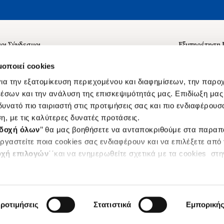
οι Σύνδεσμοι
Εξυπηρέτηση
ά με εμάς
Συχνές ερωτή
μοποιεί cookies
 Εργασίας
Επικοινωνία
ια την εξατομίκευση περιεχομένου και διαφημίσεων, την παρο
ς για τις "Λίστες Επιθυμητών" και τη Βιβλιοθήκη
B2B
έσων και την ανάλυση της επισκεψιμότητάς μας. Επιδίωξη μας 
υνατό πιο ταιριαστή στις προτιμήσεις σας και πιο ενδιαφέρουσα
ες Χρήσης Αναζήτησης
Δικαίωμα Υπ
η, με τις καλύτερες δυνατές προτάσεις.
Ενιαίας Τιμής Βιβλίων
Klarna
δοχή όλων
’’ θα μας βοηθήσετε να ανταποκριθούμε στα παρα
s
ργαστείτε ποια cookies σας ενδιαφέρουν και να επιλέξετε από
χή επιλογών
΄΄και να ενημερωθείτε σχετικά με τα cookies στ
|
ροτιμήσεις
Στατιστικά
Εμπορική
Designed & Developed by
Sleed