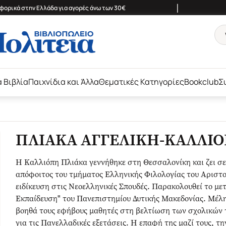
|
ορικά στην Ελλάδα για αγορές άνω των 30€
ά Βιβλία
Παιχνίδια και Άλλα
Θεματικές Κατηγορίες
Bookclub
Σ
ΠΛΙΑΚΑ ΑΓΓΕΛΙΚΗ-ΚΑΛΛΙ
Η Καλλιόπη Πλιάκα γεννήθηκε στη Θεσσαλονίκη και ζει σε μ
απόφοιτος του τμήματος Ελληνικής Φιλολογίας του Αριστ
ειδίκευση στις Νεοελληνικές Σπουδές. Παρακολουθεί το μ
Εκπαίδευση" του Πανεπιστημίου Δυτικής Μακεδονίας. Μέλημά
βοηθά τους εφήβους μαθητές στη βελτίωση των σχολικών τ
για τις Πανελλαδικές εξετάσεις. Η επαφή της μαζί τους, τη