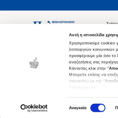
Χρήσιμ
Σχετικ
Ασκληπιού 1-3, Αθήνα 106 79
Αυτή η ιστοσελίδα χρησι
Δευτέρα - Παρασκευή 09:00-21:00
Θέσεις
Χρησιμοποιούμε cookies γ
Σάββατο 09:00-18:00
Οδηγίε
λειτουργιών κοινωνικών μ
προσφέρουμε μία όσο το δ
Οδηγί
αναζητήσεις σας περιήγησ
Νόμος 
Κάνοντας κλικ στην ‘’
Απο
Cookie
Μπορείτε επίσης να επεξε
παρακάτω με την ‘’
Αποδο
λεπτομερειών’’.
Επιλογή
Αναγκαία
Π
συγκατάθεσης
©
2026
politeianet.gr All rights reserved.