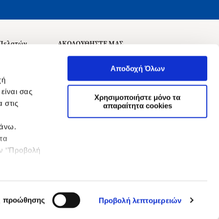
 Πελατών
ΑΚΟΛΟΥΘΗΣΤΕ ΜΑΣ
σεις
Αποδοχή Όλων
χή
είναι σας
Χρησιμοποιήστε μόνο τα
 στις
αναχώρησης
απαραίτητα cookies
πάνω.
 τα
ην ‘’Προβολή
ς προώθησης
Προβολή λεπτομερειών
&
Όροι Χρήσης
Πολιτική Απορρήτου