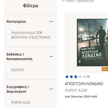
1-1 από 1 προϊόντα
Φίλτρα
Κατηγορίες
Λογοτεχνία έως 20€
ΒΟΥΛΓΑΡΙΑ (ΠΕΖΟΓΡΑΦΙΑ)
Εκδόσεις /
Κατασκευαστές
ΚΕΔΡΟΣ
Εξα
(
1
)
ΑΠΟΣΤΟΛΗ ΛΟΝΔΙΝΟ
Συγγραφείς /
POPOV ALEK
Δημιουργοί
Κωδ. Πολιτείας
:
2300-4599
POPOV ALEK