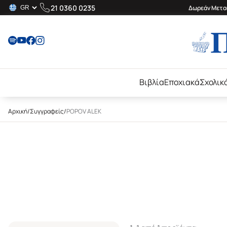
21 0360 0235
Δωρεάν Μεταφ
Βιβλία
Εποχιακά
Σχολικ
Αρχική
/
Συγγραφείς
/
POPOV ALEK