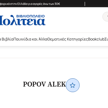
|
ορικά στην Ελλάδα για αγορές άνω των 30€
ά Βιβλία
Παιχνίδια και Άλλα
Θεματικές Κατηγορίες
Bookclub
Σ
POPOV ALEK