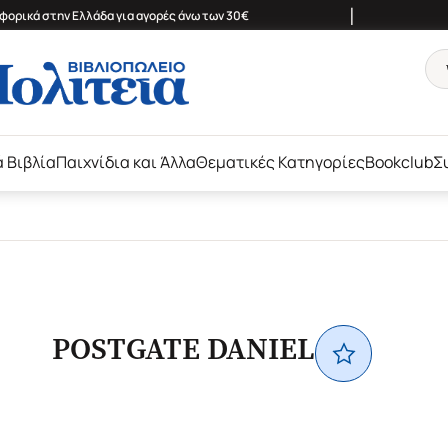
|
ορικά στην Ελλάδα για αγορές άνω των 30€
ά Βιβλία
Παιχνίδια και Άλλα
Θεματικές Κατηγορίες
Bookclub
Σ
POSTGATE DANIEL