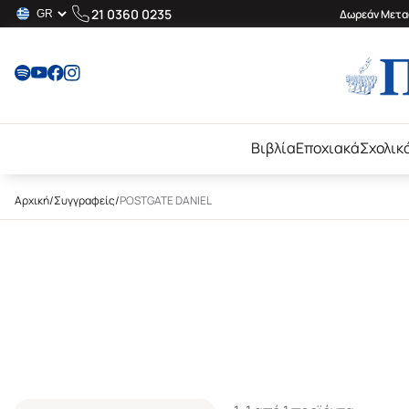
21 0360 0235
Δωρεάν Μεταφ
Βιβλία
Εποχιακά
Σχολικ
Αρχική
/
Συγγραφείς
/
POSTGATE DANIEL