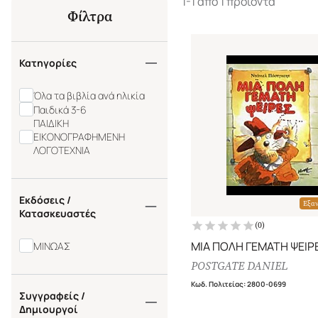
1-1 από 1 προϊόντα
Φίλτρα
Κατηγορίες
Όλα τα βιβλία ανά ηλικία
Παιδικά 3-6
ΠΑΙΔΙΚΗ
ΕΙΚΟΝΟΓΡΑΦΗΜΕΝΗ
ΛΟΓΟΤΕΧΝΙΑ
Εκδόσεις /
Εξα
Κατασκευαστές
(
0
)
ΜΙΑ ΠΟΛΗ ΓΕΜΑΤΗ ΨΕΙΡ
ΜΙΝΩΑΣ
POSTGATE DANIEL
Κωδ. Πολιτείας
:
2800-0699
Συγγραφείς /
Δημιουργοί