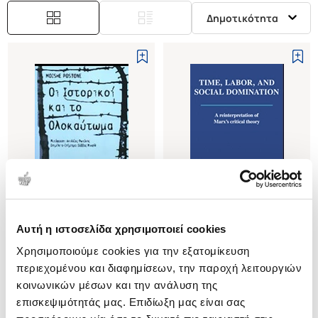
Δημοτικότητα
Αυτή η ιστοσελίδα χρησιμοποιεί cookies
(
0
)
(
0
)
Χρησιμοποιούμε cookies για την εξατομίκευση
ΟΙ ΙΣΤΟΡΙΚΟΙ ΚΑΙ ΤΟ
(P/B) TIME, LABOR, AND SOCIAL
ΟΛΟΚΑΥΤΩΜΑ
DOMINATION
περιεχομένου και διαφημίσεων, την παροχή λειτουργιών
A REINTERPRETATION OF
POSTONE MOISHE
POSTONE MOISHE
κοινωνικών μέσων και την ανάλυση της
MARX'S CRITICAL THEORY
επισκεψιμότητάς μας. Επιδίωξη μας είναι σας
Κωδ. Πολιτείας
:
2146-0010
Κωδ. Πολιτείας
:
3933-1062