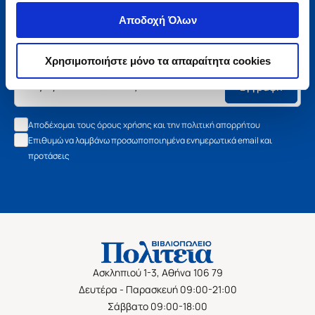
Μάθετε τα νέα της Πολιτείας
Αποδοχή Όλων
Εγγραφείτε στο newsletter μας και μάθετε πρώτοι όλα τα
νέα βιβλία, τις εξαιρετικές τιμές και τις εκδηλώσεις μας.
Χρησιμοποιήστε μόνο τα απαραίτητα cookies
Εγγραφή
Αποδέχομαι τους όρους χρήσης και την πολιτική απορρήτου
Επιθυμώ να λαμβάνω προσωποποιημένα ενημερωτικά email και
προτάσεις
Ασκληπιού 1-3, Αθήνα 106 79
Δευτέρα - Παρασκευή 09:00-21:00
Σάββατο 09:00-18:00