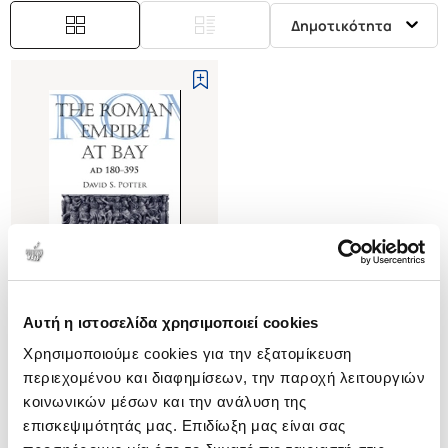
Δημοτικότητα
Αυτή η ιστοσελίδα χρησιμοποιεί cookies
(
0
)
Χρησιμοποιούμε cookies για την εξατομίκευση
(P/B) THE ROMAN EMPIRE AT
BAY, AD 180-395
περιεχομένου και διαφημίσεων, την παροχή λειτουργιών
POTTER S. DAVID
κοινωνικών μέσων και την ανάλυση της
επισκεψιμότητάς μας. Επιδίωξη μας είναι σας
Κωδ. Πολιτείας
:
3707-0476