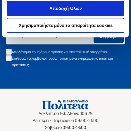
Μάθετε τα νέα της Πολιτείας
Αποδοχή Όλων
Εγγραφείτε στο newsletter μας και μάθετε πρώτοι όλα τα
νέα βιβλία, τις εξαιρετικές τιμές και τις εκδηλώσεις μας.
Χρησιμοποιήστε μόνο τα απαραίτητα cookies
Εγγραφή
Αποδέχομαι τους όρους χρήσης και την πολιτική απορρήτου
Επιθυμώ να λαμβάνω προσωποποιημένα ενημερωτικά email και
προτάσεις
Ασκληπιού 1-3, Αθήνα 106 79
Δευτέρα - Παρασκευή 09:00-21:00
Σάββατο 09:00-18:00