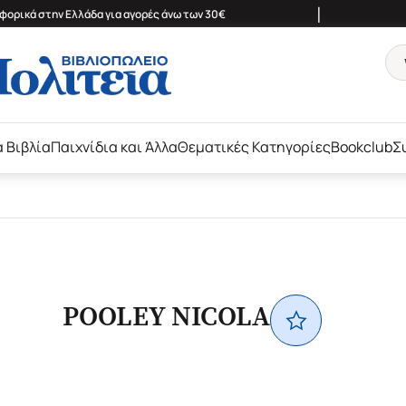
|
ορικά στην Ελλάδα για αγορές άνω των 30€
ά Βιβλία
Παιχνίδια και Άλλα
Θεματικές Κατηγορίες
Bookclub
Σ
POOLEY NICOLA