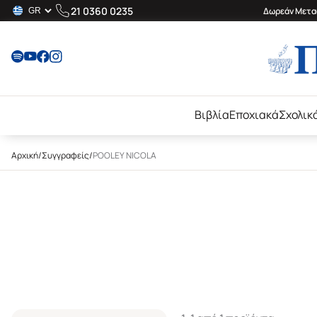
21 0360 0235
Δωρεάν Μεταφ
Βιβλία
Εποχιακά
Σχολικ
Αρχική
/
Συγγραφείς
/
POOLEY NICOLA