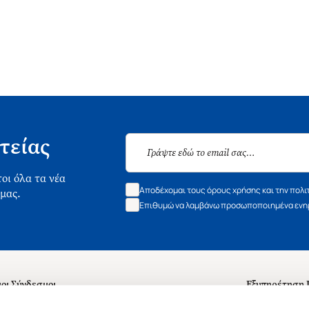
τείας
οι όλα τα νέα
Αποδέχομαι τους όρους χρήσης και την πολι
 μας.
Επιθυμώ να λαμβάνω προσωποποιημένα ενημ
οι Σύνδεσμοι
Εξυπηρέτηση
ά με εμάς
Συχνές ερωτή