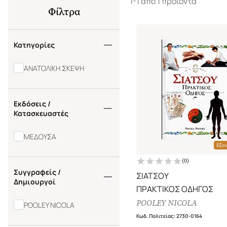
1-1 από 1 προϊόντα
Φίλτρα
Κατηγορίες
ΑΝΑΤΟΛΙΚΗ ΣΚΕΨΗ
Εκδόσεις /
Κατασκευαστές
ΜΕΔΟΥΣΑ
Εξα
(
0
)
Συγγραφείς /
ΣΙΑΤΣΟΥ
Δημιουργοί
ΠΡΑΚΤΙΚΟΣ ΟΔΗΓΟΣ
POOLEY NICOLA
POOLEY NICOLA
Κωδ. Πολιτείας
:
2730-0164