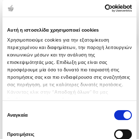
.
92
.
55
.
92
.
55
7
€
5
€
7
€
5
€
Τιμή Έκδοσης
Τιμή Πολιτείας
Τιμή Έκδοσης
Τιμή Πολιτείας
Αυτή η ιστοσελίδα χρησιμοποιεί cookies
Χρησιμοποιούμε cookies για την εξατομίκευση
περιεχομένου και διαφημίσεων, την παροχή λειτουργιών
κοινωνικών μέσων και την ανάλυση της
επισκεψιμότητάς μας. Επιδίωξη μας είναι σας
προσφέρουμε μία όσο το δυνατό πιο ταιριαστή στις
προτιμήσεις σας και πιο ενδιαφέρουσα στις αναζητήσεις
σας περιήγηση, με τις καλύτερες δυνατές προτάσεις.
Κάνοντας κλικ στην ‘’
Αποδοχή όλων
’’ θα μας
βοηθήσετε να ανταποκριθούμε στα παραπάνω.
Μπορείτε επίσης να επεξεργαστείτε ποια cookies σας
Επιλογή
ενδιαφέρουν και να επιλέξετε από τα παρακάτω με την
Αναγκαία
συγκατάθεσης
‘’
Αποδοχή επιλογών
΄΄και να ενημερωθείτε σχετικά με
Εξαντλημένο
τα cookies στην ‘’Προβολή λεπτομερειών’’.
(
0
)
Προτιμήσεις