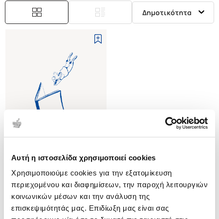
Δημοτικότητα
Αυτή η ιστοσελίδα χρησιμοποιεί cookies
(
0
)
Χρησιμοποιούμε cookies για την εξατομίκευση
ΔΙΦΙΛΟΥ ΤΟΥ ΣΙΦΝΙΟΥ ΠΕΡΙ ΤΩΝ
ΠΡΟΣΦΕΡΟΜΕΝΩΝ ΤΟΙΣ
περιεχομένου και διαφημίσεων, την παροχή λειτουργιών
ΝΟΣΟΥΣΙ ΚΑΙ ΤΟΙ
ΠΡΟΜΠΟΝΑΣ Γ. ΝΙΚΟΛΑΟΣ
κοινωνικών μέσων και την ανάλυση της
επισκεψιμότητάς μας. Επιδίωξη μας είναι σας
Κωδ. Πολιτείας
:
1985-1512