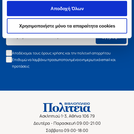
Μάθετε τα νέα της Πολιτείας
Αποδοχή Όλων
Εγγραφείτε στο newsletter μας και μάθετε πρώτοι όλα τα
νέα βιβλία, τις εξαιρετικές τιμές και τις εκδηλώσεις μας.
Χρησιμοποιήστε μόνο τα απαραίτητα cookies
Εγγραφή
Αποδέχομαι τους όρους χρήσης και την πολιτική απορρήτου
Επιθυμώ να λαμβάνω προσωποποιημένα ενημερωτικά email και
προτάσεις
Ασκληπιού 1-3, Αθήνα 106 79
Δευτέρα - Παρασκευή 09:00-21:00
Σάββατο 09:00-18:00