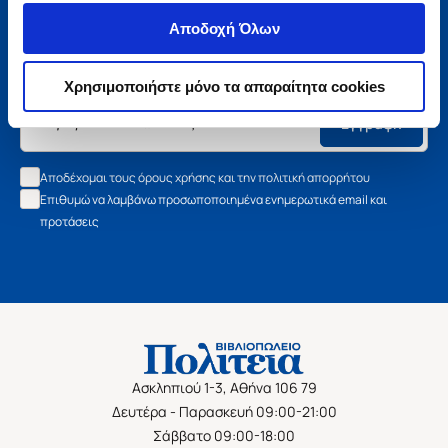
Μάθετε τα νέα της Πολιτείας
Αποδοχή Όλων
Εγγραφείτε στο newsletter μας και μάθετε πρώτοι όλα τα
νέα βιβλία, τις εξαιρετικές τιμές και τις εκδηλώσεις μας.
Χρησιμοποιήστε μόνο τα απαραίτητα cookies
Εγγραφή
Αποδέχομαι τους όρους χρήσης και την πολιτική απορρήτου
Επιθυμώ να λαμβάνω προσωποποιημένα ενημερωτικά email και
προτάσεις
Ασκληπιού 1-3, Αθήνα 106 79
Δευτέρα - Παρασκευή 09:00-21:00
Σάββατο 09:00-18:00