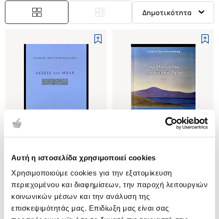
Δημοτικότητα
Εξαντλημένο
Αυτή η ιστοσελίδα χρησιμοποιεί cookies
(
0
)
(
0
)
Χρησιμοποιούμε cookies για την εξατομίκευση
ΛΕΞΕΙΣ ΣΤΟ ΜΠΛΕ
ΙΧΝΗΛΑΤΩΝΤΑΣ ΤΟ
ΑΝΕΠΑΙΣΘΗΤΟ
περιεχομένου και διαφημίσεων, την παροχή λειτουργιών
ΠΡΩΤΟΠΑΠΑΔΑΚΗ ΕΙΡΗΝΗ
ΠΟΙΗΣΗ
ΠΡΩΤΟΠΑΠΑΔΑΚΗ ΕΙΡΗΝΗ
κοινωνικών μέσων και την ανάλυση της
Κωδ. Πολιτείας
:
0770-0421
επισκεψιμότητάς μας. Επιδίωξη μας είναι σας
Κωδ. Πολιτείας
:
2120-0284