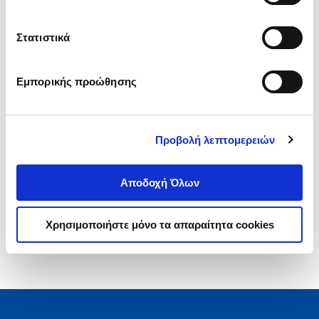
.
30
.
97
Στατιστικά
13
€
11
€
Τιμή Έκδοσης
Τιμή Πολιτείας
Εμπορικής προώθησης
Προβολή λεπτομερειών
1-1 από 1 προϊόντα
Αποδοχή Όλων
Χρησιμοποιήστε μόνο τα απαραίτητα cookies