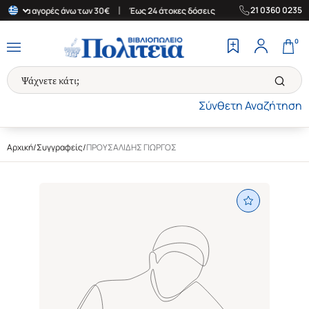
|
|
21 0360 0235
δα για αγορές άνω των 30€
Έως 24 άτοκες δόσεις
Δωρεάν Μεταφ
0
Σύνθετη Αναζήτηση
Αρχική
/
Συγγραφείς
/
ΠΡΟΥΣΑΛΙΔΗΣ ΓΙΩΡΓΟΣ