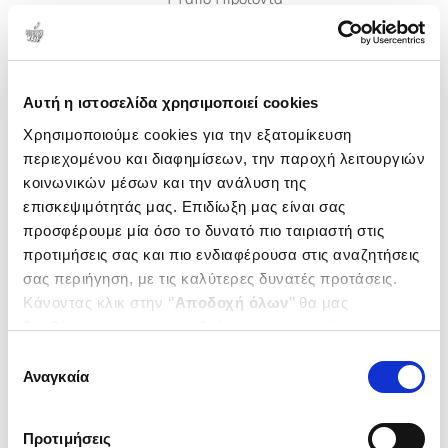
Δημοτικότητα
Αυτή η ιστοσελίδα χρησιμοποιεί cookies
Χρησιμοποιούμε cookies για την εξατομίκευση
περιεχομένου και διαφημίσεων, την παροχή λειτουργιών
κοινωνικών μέσων και την ανάλυση της
επισκεψιμότητάς μας. Επιδίωξη μας είναι σας
προσφέρουμε μία όσο το δυνατό πιο ταιριαστή στις
προτιμήσεις σας και πιο ενδιαφέρουσα στις αναζητήσεις
σας περιήγηση, με τις καλύτερες δυνατές προτάσεις.
Κάνοντας κλικ στην ‘’
Αποδοχή όλων
’’ θα μας
βοηθήσετε να ανταποκριθούμε στα παραπάνω.
(
0
)
Μπορείτε επίσης να επεξεργαστείτε ποια cookies σας
Επιλογή
Τα μολύβια του μέλλοντος
ενδιαφέρουν και να επιλέξετε από τα παρακάτω με την
Αναγκαία
συγκατάθεσης
ΠΡΟΥΣΑΛΙΔΗΣ ΓΙΩΡΓΟΣ
‘’
Αποδοχή επιλογών
΄΄και να ενημερωθείτε σχετικά με
Κωδ. Πολιτείας
:
5193-0114
τα cookies στην ‘’Προβολή λεπτομερειών’’.
Προτιμήσεις