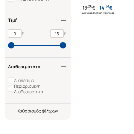
.
26
.
61
18
€
14
€
Τιμή Έκδοσης
Τιμή Πολιτείας
Τιμή
€
€
Διαθεσιμότητα
Διαθέσιμο
Περιορισμένη
Διαθεσιμότητα
Καθαρισμός