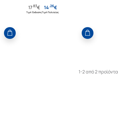
.
83
.
26
17
€
14
€
Τιμή Έκδοσης
Τιμή Πολιτείας
1-2 από 2 προϊόντα