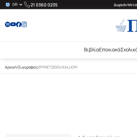
21 0360 0235
Δωρεάν Μεταφ
Βιβλία
Εποχιακά
Σχολικ
Αρχική
/
Συγγραφείς
/
PYRETZIDOU KALLIOPI