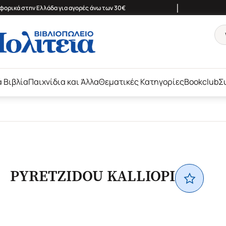
|
ορικά στην Ελλάδα για αγορές άνω των 30€
ά Βιβλία
Παιχνίδια και Άλλα
Θεματικές Κατηγορίες
Bookclub
Σ
PYRETZIDOU KALLIOPI