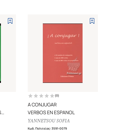
(
0
)
A CONJUGAR
S
VERBOS EN ESPANOL
YANNETSOU SOFIA
Κωδ. Πολιτείας
:
3591-0079