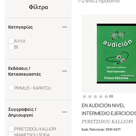
1-2 από 2 προϊόντα
Φίλτρα
Κατηγορίες
ΑΛΛΑ
B1
Εκδόσεις /
Κατασκευαστές
PRIMUS - KAPATOU
(
0
)
EN AUDICION NIVEL
Συγγραφείς /
INTERMEDIO EJERCICIO
Δημιουργοί
AUDITIVOS (+CD)
PYRETZIDOU KALLIOPI
PYRETZIDOU KALLIOPI
Κωδ. Πολιτείας
:
3591-0071
YANNETSOU SOFIA