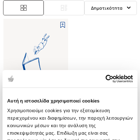
Δημοτικότητα
Αυτή η ιστοσελίδα χρησιμοποιεί cookies
(
0
)
Χρησιμοποιούμε cookies για την εξατομίκευση
(P/B) COMIC BOOKS 101
THE HISTORY, METHODS AND
περιεχομένου και διαφημίσεων, την παροχή λειτουργιών
MADNESS
RYALL CHRIS
κοινωνικών μέσων και την ανάλυση της
επισκεψιμότητάς μας. Επιδίωξη μας είναι σας
Κωδ. Πολιτείας
:
6944-0003