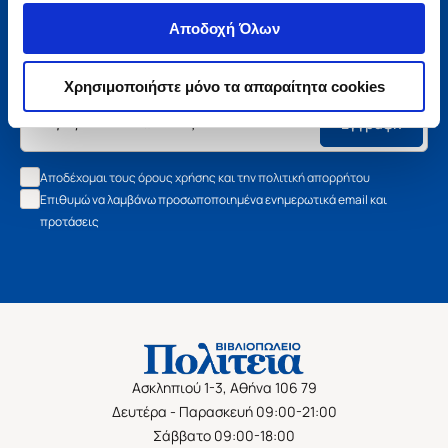
Μάθετε τα νέα της Πολιτείας
Αποδοχή Όλων
Εγγραφείτε στο newsletter μας και μάθετε πρώτοι όλα τα
νέα βιβλία, τις εξαιρετικές τιμές και τις εκδηλώσεις μας.
Χρησιμοποιήστε μόνο τα απαραίτητα cookies
Εγγραφή
Αποδέχομαι τους όρους χρήσης και την πολιτική απορρήτου
Επιθυμώ να λαμβάνω προσωποποιημένα ενημερωτικά email και
προτάσεις
Ασκληπιού 1-3, Αθήνα 106 79
Δευτέρα - Παρασκευή 09:00-21:00
Σάββατο 09:00-18:00