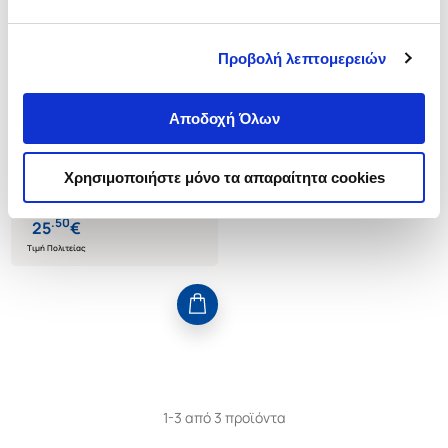
Προβολή λεπτομερειών
(
0
)
(P/B) The Collected Poems of
Kathleen Raine
Αποδοχή Όλων
RAINE KATHLEEN
Κωδ. Πολιτείας
:
4386-1095
Χρησιμοποιήστε μόνο τα απαραίτητα cookies
.
50
25
€
Τιμή Πολιτείας
1-3 από 3 προϊόντα