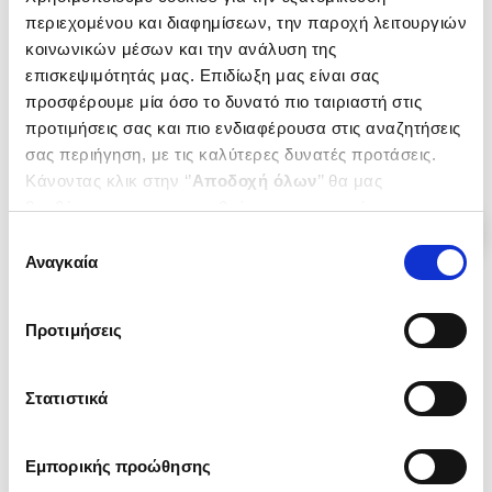
RAINE KATHLEEN
RAINE KATHLEEN
περιεχομένου και διαφημίσεων, την παροχή λειτουργιών
Κωδ. Πολιτείας
:
3707-0049
Κωδ. Πολιτείας
:
4634-0034
κοινωνικών μέσων και την ανάλυση της
επισκεψιμότητάς μας. Επιδίωξη μας είναι σας
προσφέρουμε μία όσο το δυνατό πιο ταιριαστή στις
προτιμήσεις σας και πιο ενδιαφέρουσα στις αναζητήσεις
.
37
.
51
16
€
10
€
σας περιήγηση, με τις καλύτερες δυνατές προτάσεις.
Τιμή Πολιτείας
Τιμή Πολιτείας
Κάνοντας κλικ στην ‘’
Αποδοχή όλων
’’ θα μας
βοηθήσετε να ανταποκριθούμε στα παραπάνω.
Μπορείτε επίσης να επεξεργαστείτε ποια cookies σας
Επιλογή
ενδιαφέρουν και να επιλέξετε από τα παρακάτω με την
Αναγκαία
συγκατάθεσης
‘’
Αποδοχή επιλογών
΄΄και να ενημερωθείτε σχετικά με
τα cookies στην ‘’Προβολή λεπτομερειών’’.
Προτιμήσεις
Στατιστικά
Εμπορικής προώθησης