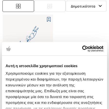
Δημοτικότητα
Αυτή η ιστοσελίδα χρησιμοποιεί cookies
Εξαντλημένο
Χρησιμοποιούμε cookies για την εξατομίκευση
περιεχομένου και διαφημίσεων, την παροχή λειτουργιών
(
0
)
κοινωνικών μέσων και την ανάλυση της
(H/B) THE ARCHITECTURE POP-
επισκεψιμότητάς μας. Επιδίωξη μας είναι σας
UP BOOK
προσφέρουμε μία όσο το δυνατό πιο ταιριαστή στις
RADEVSKI ANTON
προτιμήσεις σας και πιο ενδιαφέρουσα στις αναζητήσεις
Κωδ. Πολιτείας
:
4634-1094
σας περιήγηση, με τις καλύτερες δυνατές προτάσεις.