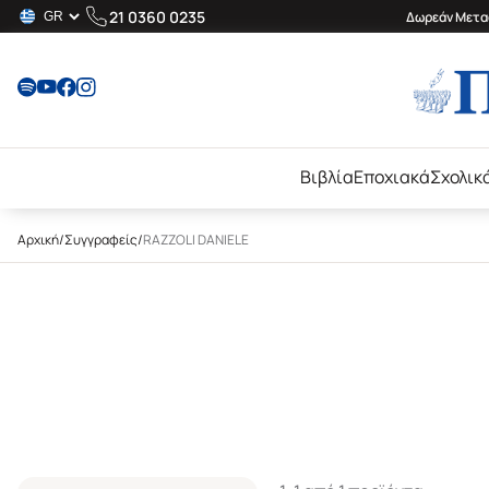
21 0360 0235
Δωρεάν Μεταφ
Βιβλία
Εποχιακά
Σχολικ
Αρχική
/
Συγγραφείς
/
RAZZOLI DANIELE