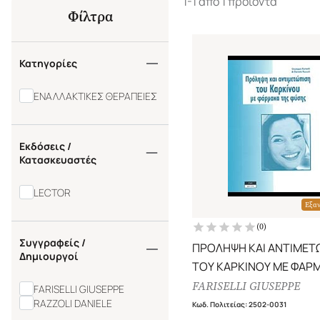
1-1 από 1 προϊόντα
Φίλτρα
Κατηγορίες
ΕΝΑΛΛΑΚΤΙΚΕΣ ΘΕΡΑΠΕΙΕΣ
Εκδόσεις /
Κατασκευαστές
LECTOR
Εξα
(
0
)
Συγγραφείς /
ΠΡΟΛΗΨΗ ΚΑΙ ΑΝΤΙΜΕΤ
Δημιουργοί
ΤΟΥ ΚΑΡΚΙΝΟΥ ΜΕ ΦΑΡ
ΤΗΣ ΦΥΣΗΣ
FARISELLI GIUSEPPE
FARISELLI GIUSEPPE
RAZZOLI DANIELE
Κωδ. Πολιτείας
:
2502-0031