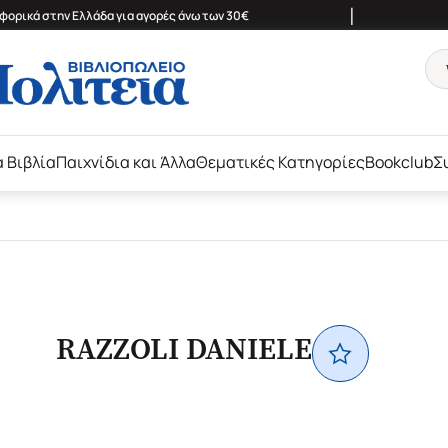
|
ορικά στην Ελλάδα για αγορές άνω των 30€
ά Βιβλία
Παιχνίδια και Άλλα
Θεματικές Κατηγορίες
Bookclub
Σ
RAZZOLI DANIELE