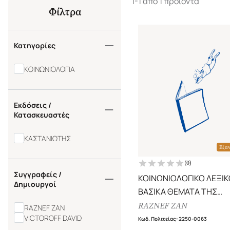
1-1 από 1 προϊόντα
Φίλτρα
Κατηγορίες
ΚΟΙΝΩΝΙΟΛΟΓΙΑ
Εκδόσεις /
Κατασκευαστές
ΚΑΣΤΑΝΙΩΤΗΣ
Εξα
(
0
)
Συγγραφείς /
ΚΟΙΝΩΝΙΟΛΟΓΙΚΟ ΛΕΞΙΚ
Δημιουργοί
ΒΑΣΙΚΑ ΘΕΜΑΤΑ ΤΗΣ
ΚΟΙΝΩΝΙΟΛΟΓΙΑΣ
RAZNEF ZAN
RAZNEF ZAN
VICTOROFF DAVID
Κωδ. Πολιτείας
:
2250-0063