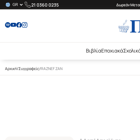
21 0360 0235
Δωρεάν Μεταφ
Βιβλία
Εποχιακά
Σχολικ
Αρχική
/
Συγγραφείς
/
RAZNEF ZAN