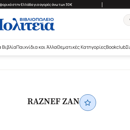
|
ορικά στην Ελλάδα για αγορές άνω των 30€
ά Βιβλία
Παιχνίδια και Άλλα
Θεματικές Κατηγορίες
Bookclub
Σ
RAZNEF ZAN