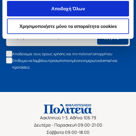
Μάθετε τα νέα της Πολιτείας
Αποδοχή Όλων
Εγγραφείτε στο newsletter μας και μάθετε πρώτοι όλα τα
νέα βιβλία, τις εξαιρετικές τιμές και τις εκδηλώσεις μας.
Χρησιμοποιήστε μόνο τα απαραίτητα cookies
Εγγραφή
Αποδέχομαι τους όρους χρήσης και την πολιτική απορρήτου
Επιθυμώ να λαμβάνω προσωποποιημένα ενημερωτικά email και
προτάσεις
Ασκληπιού 1-3, Αθήνα 106 79
Δευτέρα - Παρασκευή 09:00-21:00
Σάββατο 09:00-18:00