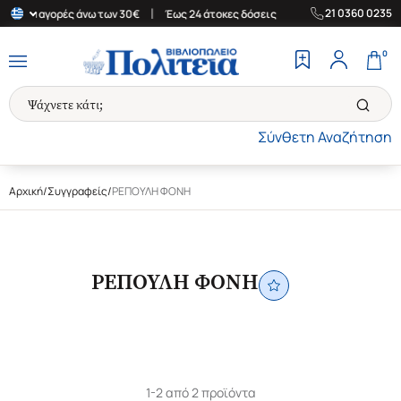
|
|
21 0360 0235
δα για αγορές άνω των 30€
Έως 24 άτοκες δόσεις
Δωρεάν Μεταφ
0
Σύνθετη Αναζήτηση
Αρχική
/
Συγγραφείς
/
ΡΕΠΟΥΛΗ ΦΟΝΗ
ΡΕΠΟΥΛΗ ΦΟΝΗ
1-2 από 2 προϊόντα