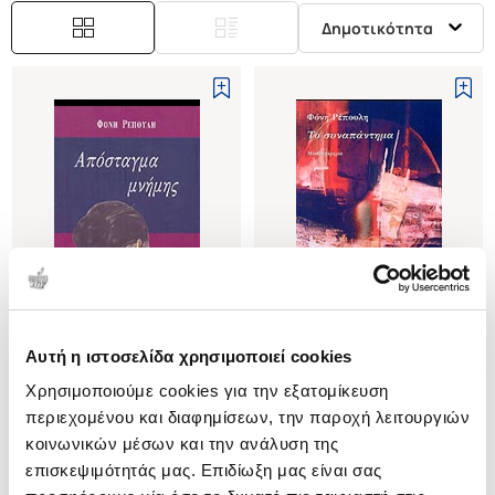
Δημοτικότητα
Εξαντλημένο
Αυτή η ιστοσελίδα χρησιμοποιεί cookies
(
0
)
(
0
)
Χρησιμοποιούμε cookies για την εξατομίκευση
ΑΠΟΣΤΑΓΜΑ ΜΝΗΜΗΣ
ΤΟ ΣΥΝΑΠΑΝΤΗΜΑ
περιεχομένου και διαφημίσεων, την παροχή λειτουργιών
ΡΕΠΟΥΛΗ ΦΟΝΗ
ΡΕΠΟΥΛΗ ΦΟΝΗ
κοινωνικών μέσων και την ανάλυση της
Κωδ. Πολιτείας
:
2120-0150
Κωδ. Πολιτείας
:
2120-0279
επισκεψιμότητάς μας. Επιδίωξη μας είναι σας