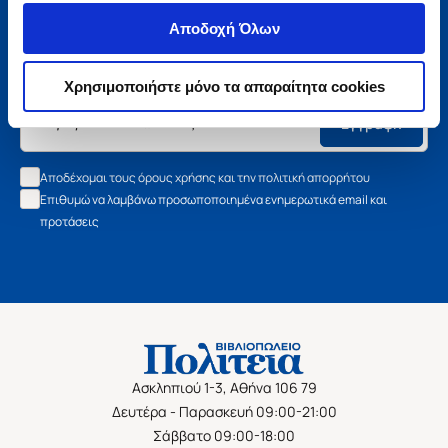
Μάθετε τα νέα της Πολιτείας
Αποδοχή Όλων
Εγγραφείτε στο newsletter μας και μάθετε πρώτοι όλα τα
νέα βιβλία, τις εξαιρετικές τιμές και τις εκδηλώσεις μας.
Χρησιμοποιήστε μόνο τα απαραίτητα cookies
Εγγραφή
Αποδέχομαι τους όρους χρήσης και την πολιτική απορρήτου
Επιθυμώ να λαμβάνω προσωποποιημένα ενημερωτικά email και
προτάσεις
Ασκληπιού 1-3, Αθήνα 106 79
Δευτέρα - Παρασκευή 09:00-21:00
Σάββατο 09:00-18:00