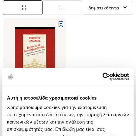
Δημοτικότητα
Αυτή η ιστοσελίδα χρησιμοποιεί cookies
(
0
)
Χρησιμοποιούμε cookies για την εξατομίκευση
ΠΕΡΝΑΝΕ ΚΑΙ ΤΑ
ΠΑΝΕΠΙΣΤΗΜΙΑ ΕΞΕΤΑΣΕΙΣ;
περιεχομένου και διαφημίσεων, την παροχή λειτουργιών
ΔΙΑΣΦΑΛΙΣΗ ΠΟΙΟΤΗΤΑΣ ΣΤΟΝ
ΡΗΓΑΤΟΥ ΝΤΙΝΑ
κοινωνικών μέσων και την ανάλυση της
ΕΥΡΩΠΑΙΚΟ ΧΩΡΟ ΤΗΣ
επισκεψιμότητάς μας. Επιδίωξη μας είναι σας
Κωδ. Πολιτείας
:
0591-0040
ΑΝΩΤΑΤΗΣ ΕΚΠΑΙΔΕΥΣΗΣ