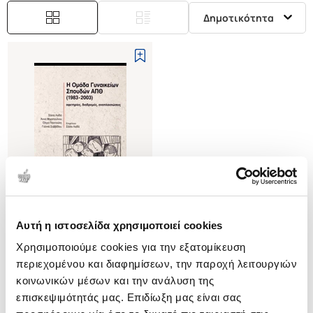
Δημοτικότητα
Αυτή η ιστοσελίδα χρησιμοποιεί cookies
(
0
)
Χρησιμοποιούμε cookies για την εξατομίκευση
Η ομάδα γυναικείων σπουδών
ΑΠΘ (1983-2003)
περιεχομένου και διαφημίσεων, την παροχή λειτουργιών
Αφετηρίες, διαδρομές,
ΛΑΔΑ ΣΑΣΑ
κοινωνικών μέσων και την ανάλυση της
αναπλαισιώσεις
επισκεψιμότητάς μας. Επιδίωξη μας είναι σας
Κωδ. Πολιτείας
:
0870-1423