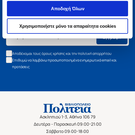
Μάθετε τα νέα της Πολιτείας
Αποδοχή Όλων
Εγγραφείτε στο newsletter μας και μάθετε πρώτοι όλα τα
νέα βιβλία, τις εξαιρετικές τιμές και τις εκδηλώσεις μας.
Χρησιμοποιήστε μόνο τα απαραίτητα cookies
Εγγραφή
Αποδέχομαι τους όρους χρήσης και την πολιτική απορρήτου
Επιθυμώ να λαμβάνω προσωποποιημένα ενημερωτικά email και
προτάσεις
Ασκληπιού 1-3, Αθήνα 106 79
Δευτέρα - Παρασκευή 09:00-21:00
Σάββατο 09:00-18:00