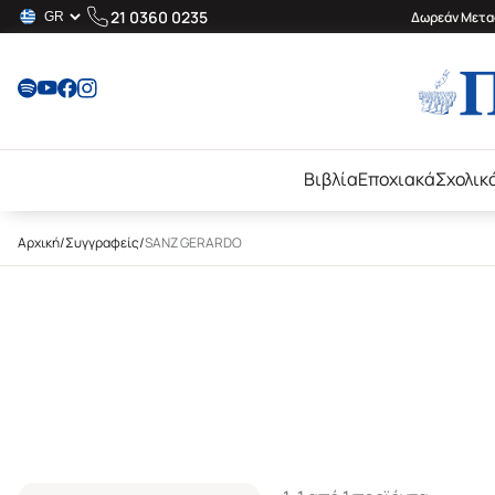
21 0360 0235
Δωρεάν Μεταφ
Βιβλία
Εποχιακά
Σχολικ
Αρχική
/
Συγγραφείς
/
SANZ GERARDO