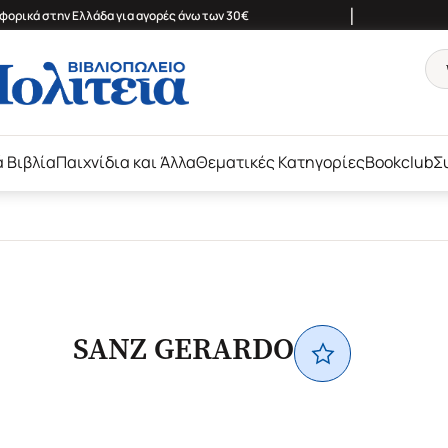
|
ορικά στην Ελλάδα για αγορές άνω των 30€
ά Βιβλία
Παιχνίδια και Άλλα
Θεματικές Κατηγορίες
Bookclub
Σ
SANZ GERARDO