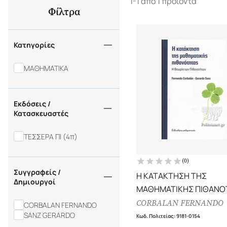
1-1 από 1 προϊόντα
Φίλτρα
Κατηγορίες
ΜΑΘΗΜΑΤΙΚΑ
Εκδόσεις /
Κατασκευαστές
ΤΕΣΣΕΡΑ ΠΙ (4π)
(
0
)
Συγγραφείς /
Η ΚΑΤΑΚΤΗΣΗ ΤΗΣ
Δημιουργοί
ΜΑΘΗΜΑΤΙΚΗΣ ΠΙΘΑΝΟ
Η ΘΕΩΡΙΑ ΤΩΝ ΠΙΘΑΝΟ
CORBALAN FERNANDO
CORBALAN FERNANDO
SANZ GERARDO
Κωδ. Πολιτείας
:
9181-0154