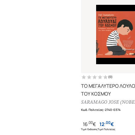
(
0
)
ΤΟ ΜΕΓΑΛΥΤΕΡΟ ΛΟΥΛΟ
ΤΟΥ ΚΟΣΜΟΥ
SARAMAGO JOSE (NOBEL
Κωδ. Πολιτείας
:
2740-0374
.
00
.
00
16
€
12
€
Τιμή Έκδοσης
Τιμή Πολιτείας