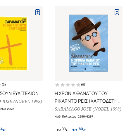
(
3
)
(
0
)
ΗΣΟΥΝ ΕΥΑΓΓΕΛΙΟΝ
Η ΧΡΟΝΙΑ ΘΑΝΑΤΟΥ ΤΟΥ
ΡΙΚΑΡΝΤΟ ΡΕΙΣ (ΧΑΡΤΟΔΕΤΗ
JOSE (NOBEL 1998)
ΕΚΔΟΣΗ)
SARAMAGO JOSE (NOBEL 1998)
2250-2072
Κωδ. Πολιτείας
:
2250-6297
54
.
00
.
80
€
18
€
10
€