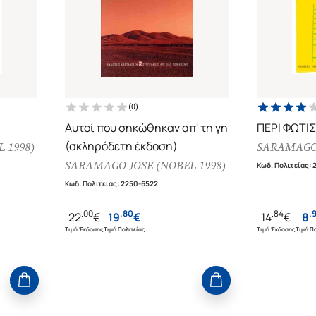
(
0
)
Αυτοί που σηκώθηκαν απ' τη γη
ΠΕΡΙ ΦΩΤΙ
(σκληρόδετη έκδοση)
 1998)
SARAMAGO 
SARAMAGO JOSE (NOBEL 1998)
Κωδ. Πολιτείας
:
Κωδ. Πολιτείας
:
2250-6522
.
00
.
80
.
84
.
22
€
19
€
14
€
8
Τιμή Έκδοσης
Τιμή Πολιτείας
Τιμή Έκδοσης
Τιμή Πο