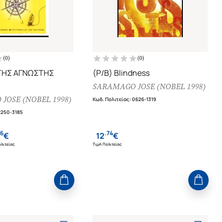
(
0
)
(
0
)
 ΤΗΣ ΑΓΝΩΣΤΗΣ
(P/B) Blindness
SARAMAGO JOSE (NOBEL 1998)
JOSE (NOBEL 1998)
Κωδ. Πολιτείας
:
0626-1319
2250-3185
16
.
74
€
12
€
λιτείας
Τιμή Πολιτείας