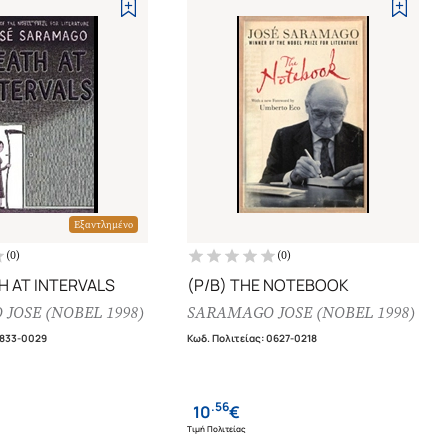
Εξαντλημένο
(
0
)
(
0
)
H AT INTERVALS
(P/B) THE NOTEBOOK
JOSE (NOBEL 1998)
SARAMAGO JOSE (NOBEL 1998)
1833-0029
Κωδ. Πολιτείας
:
0627-0218
.
56
10
€
Τιμή Πολιτείας