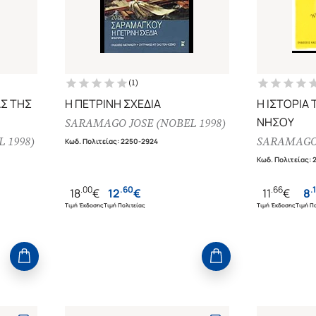
(
1
)
ΑΣ ΤΗΣ
Η ΠΕΤΡΙΝΗ ΣΧΕΔΙΑ
Η ΙΣΤΟΡΙΑ
ΝΗΣΟΥ
SARAMAGO JOSE (NOBEL 1998)
 1998)
SARAMAGO 
Κωδ. Πολιτείας
:
2250-2924
Κωδ. Πολιτείας
:
.
00
.
60
.
66
.
18
€
12
€
11
€
8
Τιμή Έκδοσης
Τιμή Πολιτείας
Τιμή Έκδοσης
Τιμή Πο