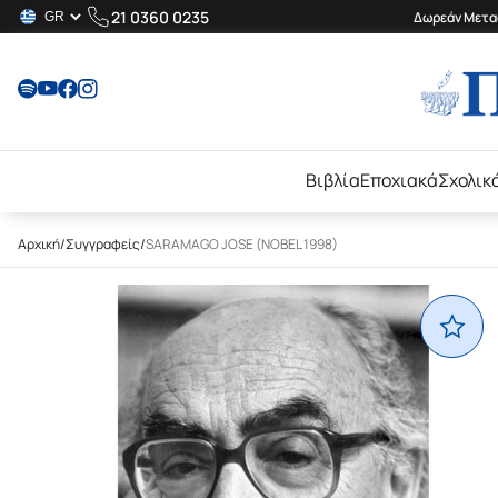
21 0360 0235
Δωρεάν Μεταφ
Βιβλία
Εποχιακά
Σχολικ
Αρχική
/
Συγγραφείς
/
SARAMAGO JOSE (NOBEL 1998)