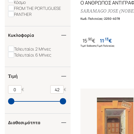
Κόσμο
Ο ΑΝΘΡΩΠΟΣ ΑΝΤΙΓΡΑ
FROM THE PORTUGUESE
SARAMAGO JOSE (NOBEL
PANTHER
Κωδ. Πολιτείας
:
2250-4078
Κυκλοφορία
.
90
.
13
15
€
11
€
Τιμή Έκδοσης
Τιμή Πολιτείας
Τελευταίοι 2 Μήνες
Τελευταίοι 6 Μήνες
Τιμή
€
€
Διαθεσιμότητα