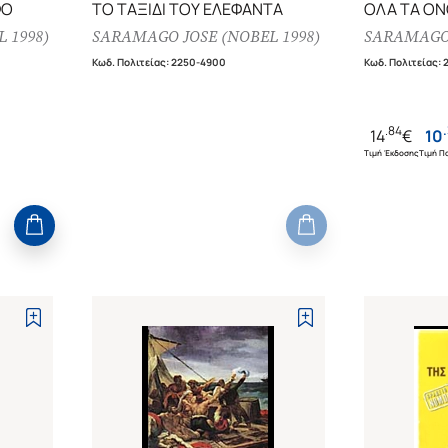
ΦΟ
ΤΟ ΤΑΞΙΔΙ ΤΟΥ ΕΛΕΦΑΝΤΑ
ΟΛΑ ΤΑ Ο
 1998)
SARAMAGO JOSE (NOBEL 1998)
SARAMAGO 
Κωδ. Πολιτείας
:
2250-4900
Κωδ. Πολιτείας
:
.
84
.
14
€
10
Τιμή Έκδοσης
Τιμή Πο