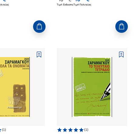
λιτείας
Τιμή Έκδοσης
Τιμή Πολιτείας
(
1
)
(
1
)