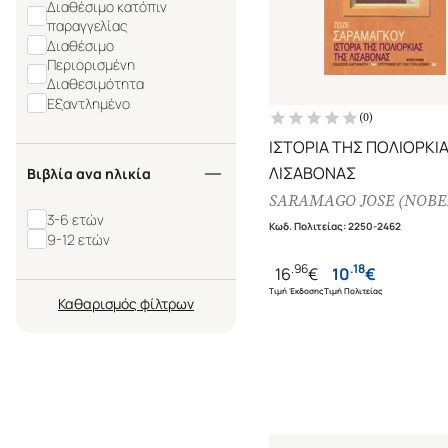
Διαθέσιμο κατόπιν
παραγγελίας
Διαθέσιμο
Περιορισμένη
Διαθεσιμότητα
Εξαντλημένο
(
0
)
ΙΣΤΟΡΙΑ ΤΗΣ ΠΟΛΙΟΡΚΙ
ΛΙΣΑΒΟΝΑΣ
Βιβλία ανα ηλικία
SARAMAGO JOSE (NOBEL
3-6 ετών
Κωδ. Πολιτείας
:
2250-2462
9-12 ετών
.
96
.
18
16
€
10
€
Τιμή Έκδοσης
Τιμή Πολιτείας
Καθαρισμός