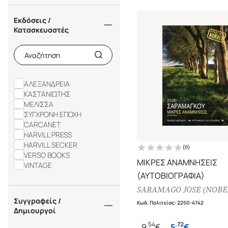
Εκδόσεις /
Κατασκευαστές
ΑΛΕΞΑΝΔΡΕΙΑ
ΚΑΣΤΑΝΙΩΤΗΣ
ΜΕΛΙΣΣΑ
ΣΥΓΧΡΟΝΗ ΕΠΟΧΗ
CARCANET
HARVILL PRESS
HARVILL SECKER
(
0
)
VERSO BOOKS
ΜΙΚΡΕΣ ΑΝΑΜΝΗΣΕΙΣ
VINTAGE
(ΑΥΤΟΒΙΟΓΡΑΦΙΑ)
SARAMAGO JOSE (NOBEL
Συγγραφείς /
Κωδ. Πολιτείας
:
2250-4742
Δημιουργοί
.
54
.
72
9
€
5
€