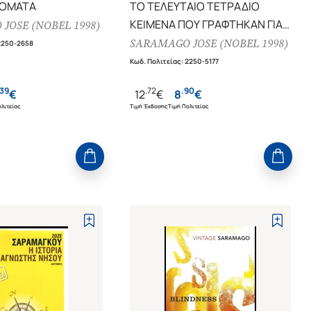
ΝΟΜΑΤΑ
ΤΟ ΤΕΛΕΥΤΑΙΟ ΤΕΤΡΑΔΙΟ
ΚΕΙΜΕΝΑ ΠΟΥ ΓΡΑΦΤΗΚΑΝ ΓΙΑ
JOSE (NOBEL 1998)
ΤΟ BLOG, ΜΑΡΤΙΟΣ 2009 -
SARAMAGO JOSE (NOBEL 1998)
2250-2658
ΙΟΥΝΙΟΣ 2010
Κωδ. Πολιτείας
:
2250-5177
39
.
72
.
90
€
12
€
8
€
λιτείας
Τιμή Έκδοσης
Τιμή Πολιτείας