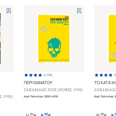
(
11
)
ΠΕΡΙ ΘΑΝΑΤΟΥ
ΤΟ ΚΑΤΑ Ι
SARAMAGO JOSE (NOBEL 1998)
SARAMAGO 
 1998)
Κωδ. Πολιτείας
:
2250-4536
Κωδ. Πολιτείας
:
.
84
.
90
.
90
.
14
€
8
€
15
€
9