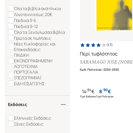
Όλα τα βιβλία ανά ηλικία
Λογοτεχνία έως 20€
Παιδικά 3-6
Παιδικά 9-12
Όλα τα Ξενόγλωσσα Βιβλία
Πρώτα σε πωλήσεις
Νέες Κυκλοφορίες και
(
17
)
Επανεκδόσεις
Περί τυφλότητος
ΠΑΙΔΙΚΗ
ΕΙΚΟΝΟΓΡΑΦΗΜΕΝΗ
SARAMAGO JOSE (NOBEL
ΛΟΓΟΤΕΧΝΙΑ
Κωδ. Πολιτείας
:
2250-2565
ΠΟΡΤΟΓΑΛΙΑ
(ΠΕΖΟΓΡΑΦΙΑ)
ΕΙΔΗ ΕΙΣΑΓΩΓΗΣ
.
84
.
90
14
€
8
€
Τιμή Έκδοσης
Τιμή Πολιτείας
Εκδόσεις
Ελληνικές Εκδόσεις
Ξένες Εκδόσεις