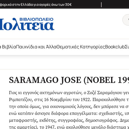
|
ορικά στην Ελλάδα για αγορές άνω των 30€
ά Βιβλία
Παιχνίδια και Άλλα
Θεματικές Κατηγορίες
Bookclub
Σ
SARAMAGO JOSE (NOBEL 19
Γιος κι εγγονός ακτημόνων αγροτών, ο Ζοζέ Σαραμάγκου γε
Ριμπατέζου, στις 16 Νοεμβρίου του 1922. Παρακολούθησε τη
την οποία όμως, για οικονομικούς λόγους, δεν μπόρεσε να 
ενώ κατόπιν άσκησε διάφορα επαγγέλματα: σχεδιαστής, υπ
μεταφραστής, εκδότης, συγγραφέας, δημοσιογράφος. Δημοσ
της αμαρτίας), το 1947, ενώ ακολούθησε μεγάλο διάστημα χω