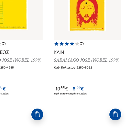
(
7
)
(
7
)
ΣΕΩΣ
ΚΑΙΝ
JOSE (NOBEL 1998)
SARAMAGO JOSE (NOBEL 1998)
2250-4295
Κωδ. Πολιτείας
:
2250-5052
90
.
60
.
36
€
10
€
6
€
λιτείας
Τιμή Έκδοσης
Τιμή Πολιτείας