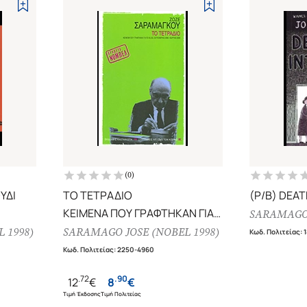
(
0
)
ΥΔΙ
ΤΟ ΤΕΤΡΑΔΙΟ
(P/B) DEAT
ΚΕΙΜΕΝΑ ΠΟΥ ΓΡΑΦΤΗΚΑΝ ΓΙΑ
SARAMAGO 
ΤΟ BLOG ΣΕΠΤΕΜΒΡΙΟΣ 2008 -
 1998)
SARAMAGO JOSE (NOBEL 1998)
Κωδ. Πολιτείας
:
ΜΑΡΤΙΟΣ 2009
Κωδ. Πολιτείας
:
2250-4960
.
72
.
90
12
€
8
€
Τιμή Έκδοσης
Τιμή Πολιτείας