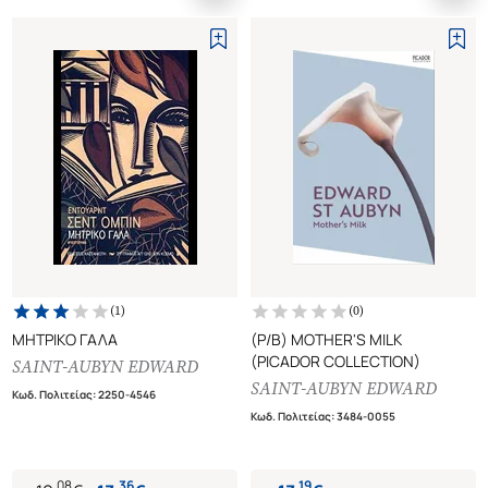
(
1
)
(
0
)
ΜΗΤΡΙΚΟ ΓΑΛΑ
(P/B) MOTHER'S MILK
(PICADOR COLLECTION)
SAINT-AUBYN EDWARD
SAINT-AUBYN EDWARD
Κωδ. Πολιτείας
:
2250-4546
Κωδ. Πολιτείας
:
3484-0055
.
08
.
36
.
19