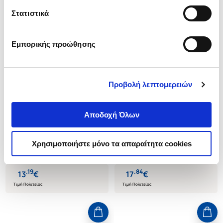
Στατιστικά
Εμπορικής προώθησης
Προβολή λεπτομερειών
(
0
)
(
0
)
(P/B) AT LAST
(P/B) DOUBLE BLIND
(PICADOR COLLECTION)
(EXPORT EDITION)
Αποδοχή Όλων
SAINT-AUBYN EDWARD
SAINT-AUBYN EDWARD
Κωδ. Πολιτείας
:
3484-0229
Κωδ. Πολιτείας
:
1833-0075
Χρησιμοποιήστε μόνο τα απαραίτητα cookies
.
19
.
84
13
€
17
€
Τιμή Πολιτείας
Τιμή Πολιτείας