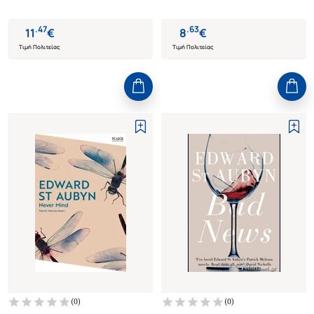
.
47
.
63
11
€
8
€
Τιμή Πολιτείας
Τιμή Πολιτείας
(
0
)
(
0
)