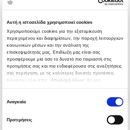
Αυτή η ιστοσελίδα χρησιμοποιεί cookies
(
0
)
(
0
)
Χρησιμοποιούμε cookies για την εξατομίκευση
(P/B) A CLUE TO THE EXIT
(P/B) SOME HOPE
(PICADOR COLLECTION)
περιεχομένου και διαφημίσεων, την παροχή λειτουργιών
SAINT-AUBYN EDWARD
SAINT-AUBYN EDWARD
κοινωνικών μέσων και την ανάλυση της
Κωδ. Πολιτείας
:
3484-0349
επισκεψιμότητάς μας. Επιδίωξη μας είναι σας
Κωδ. Πολιτείας
:
3484-0228
προσφέρουμε μία όσο το δυνατό πιο ταιριαστή στις
προτιμήσεις σας και πιο ενδιαφέρουσα στις αναζητήσεις
.
59
.
19
9
€
13
€
σας περιήγηση, με τις καλύτερες δυνατές προτάσεις.
Τιμή Πολιτείας
Τιμή Πολιτείας
Κάνοντας κλικ στην ‘’
Αποδοχή όλων
’’ θα μας
βοηθήσετε να ανταποκριθούμε στα παραπάνω.
Μπορείτε επίσης να επεξεργαστείτε ποια cookies σας
Επιλογή
ενδιαφέρουν και να επιλέξετε από τα παρακάτω με την
Αναγκαία
συγκατάθεσης
‘’
Αποδοχή επιλογών
΄΄και να ενημερωθείτε σχετικά με
τα cookies στην ‘’Προβολή λεπτομερειών’’.
Προτιμήσεις