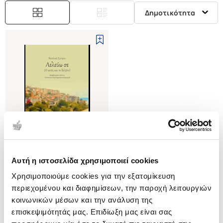
Δημοτικότητα
Αυτή η ιστοσελίδα χρησιμοποιεί cookies
(
0
)
Χρησιμοποιούμε cookies για την εξατομίκευση
Λελεύω σε (Ο αετός και το
δελφίνι)
περιεχομένου και διαφημίσεων, την παροχή λειτουργιών
ΣΓΟΥΡΟΥ ΒΑΣΙΛΙΚΗ
κοινωνικών μέσων και την ανάλυση της
επισκεψιμότητάς μας. Επιδίωξη μας είναι σας
Κωδ. Πολιτείας
:
7373-0144