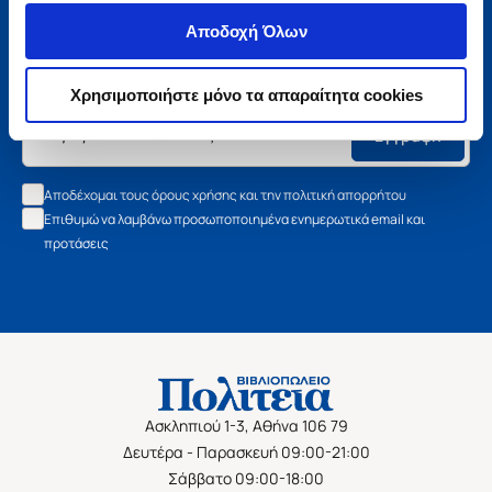
Μάθετε τα νέα της Πολιτείας
Αποδοχή Όλων
Εγγραφείτε στο newsletter μας και μάθετε πρώτοι όλα τα
νέα βιβλία, τις εξαιρετικές τιμές και τις εκδηλώσεις μας.
Χρησιμοποιήστε μόνο τα απαραίτητα cookies
Εγγραφή
Αποδέχομαι τους όρους χρήσης και την πολιτική απορρήτου
Επιθυμώ να λαμβάνω προσωποποιημένα ενημερωτικά email και
προτάσεις
Ασκληπιού 1-3, Αθήνα 106 79
Δευτέρα - Παρασκευή 09:00-21:00
Σάββατο 09:00-18:00