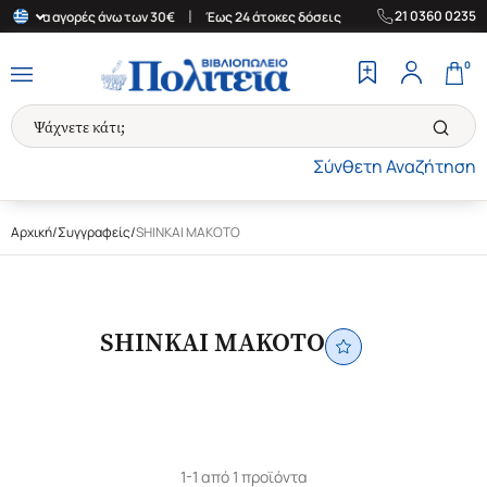
|
|
21 0360 0235
δα για αγορές άνω των 30€
Έως 24 άτοκες δόσεις
Δωρεάν Μεταφ
0
Σύνθετη Αναζήτηση
Αρχική
/
Συγγραφείς
/
SHINKAI MAKOTO
SHINKAI MAKOTO
1-1 από 1 προϊόντα