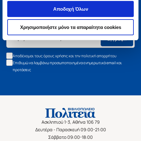
Μάθετε τα νέα της Πολιτείας
Αποδοχή Όλων
Εγγραφείτε στο newsletter μας και μάθετε πρώτοι όλα τα
νέα βιβλία, τις εξαιρετικές τιμές και τις εκδηλώσεις μας.
Χρησιμοποιήστε μόνο τα απαραίτητα cookies
Εγγραφή
Αποδέχομαι τους όρους χρήσης και την πολιτική απορρήτου
Επιθυμώ να λαμβάνω προσωποποιημένα ενημερωτικά email και
προτάσεις
Ασκληπιού 1-3, Αθήνα 106 79
Δευτέρα - Παρασκευή 09:00-21:00
Σάββατο 09:00-18:00