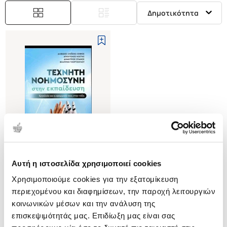
Δημοτικότητα
Αυτή η ιστοσελίδα χρησιμοποιεί cookies
(
0
)
Χρησιμοποιούμε cookies για την εξατομίκευση
Τεχνητή νοημοσύνη στην
εκπαίδευση
περιεχομένου και διαφημίσεων, την παροχή λειτουργιών
Εργαλεία και η εφαρμογή τους
ΣΟΦΟΣ ΑΛΙΒΙΖΟΣ (ΛΟΙΖΟΣ)
κοινωνικών μέσων και την ανάλυση της
στην τάξη
επισκεψιμότητάς μας. Επιδίωξη μας είναι σας
Κωδ. Πολιτείας
:
1000-1329