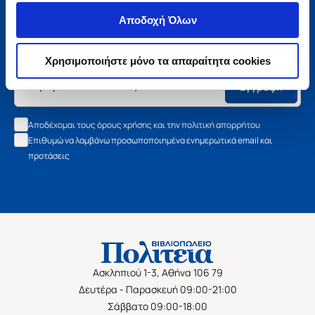
Μάθετε τα νέα της Πολιτείας
Αποδοχή Όλων
Εγγραφείτε στο newsletter μας και μάθετε πρώτοι όλα τα
νέα βιβλία, τις εξαιρετικές τιμές και τις εκδηλώσεις μας.
Χρησιμοποιήστε μόνο τα απαραίτητα cookies
Εγγραφή
Αποδέχομαι τους όρους χρήσης και την πολιτική απορρήτου
Επιθυμώ να λαμβάνω προσωποποιημένα ενημερωτικά email και
προτάσεις
Ασκληπιού 1-3, Αθήνα 106 79
Δευτέρα - Παρασκευή 09:00-21:00
Σάββατο 09:00-18:00