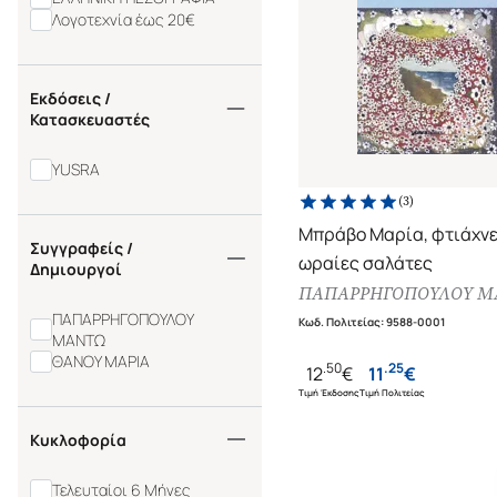
Λογοτεχνία έως 20€
Εκδόσεις /
Κατασκευαστές
YUSRA
(
3
)
Μπράβο Μαρία, φτιάχνε
Συγγραφείς /
ωραίες σαλάτες
Δημιουργοί
ΠΑΠΑΡΡΗΓΟΠΟΥΛΟΥ Μ
ΠΑΠΑΡΡΗΓΟΠΟΥΛΟΥ
Κωδ. Πολιτείας
:
9588-0001
ΜΑΝΤΩ
ΘΑΝΟΥ ΜΑΡΙΑ
.
50
.
25
12
€
11
€
Τιμή Έκδοσης
Τιμή Πολιτείας
Κυκλοφορία
Τελευταίοι 6 Μήνες