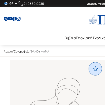
21 0360 0235
Δωρεάν Μεταφ
Βιβλία
Εποχιακά
Σχολικ
Αρχική
/
Συγγραφείς
/
ΘΑΝΟΥ ΜΑΡΙΑ