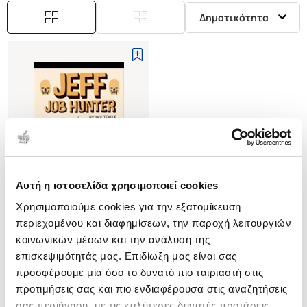
Δημοτικότητα
Αυτή η ιστοσελίδα χρησιμοποιεί cookies
Εξαντλημένο
Χρησιμοποιούμε cookies για την εξατομίκευση
περιεχομένου και διαφημίσεων, την παροχή λειτουργιών
(
0
)
κοινωνικών μέσων και την ανάλυση της
(P/B) JEFF
επισκεψιμότητάς μας. Επιδίωξη μας είναι σας
JOB HUNTER
προσφέρουμε μία όσο το δυνατό πιο ταιριαστή στις
TEAGLE JACK
προτιμήσεις σας και πιο ενδιαφέρουσα στις αναζητήσεις
Κωδ. Πολιτείας
:
2998-0003
σας περιήγηση, με τις καλύτερες δυνατές προτάσεις.