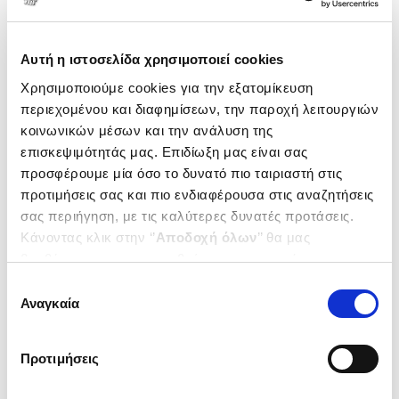
Αυτή η ιστοσελίδα χρησιμοποιεί cookies
Χρησιμοποιούμε cookies για την εξατομίκευση
περιεχομένου και διαφημίσεων, την παροχή λειτουργιών
κοινωνικών μέσων και την ανάλυση της
επισκεψιμότητάς μας. Επιδίωξη μας είναι σας
προσφέρουμε μία όσο το δυνατό πιο ταιριαστή στις
προτιμήσεις σας και πιο ενδιαφέρουσα στις αναζητήσεις
σας περιήγηση, με τις καλύτερες δυνατές προτάσεις.
Κάνοντας κλικ στην ‘’
Αποδοχή όλων
’’ θα μας
(
0
)
βοηθήσετε να ανταποκριθούμε στα παραπάνω.
«Το νερό είναι το ίντερνετ της
ανθρωπότητας», Μαρία
Μπορείτε επίσης να επεξεργαστείτε ποια cookies σας
Επιλογή
Ευθυμίου
ΓΙΑΝΝΑΚΟΥΡΟΣ
ενδιαφέρουν και να επιλέξετε από τα παρακάτω με την
Αναγκαία
συγκατάθεσης
ΔΗΜΗΤΡΗΣ
‘’
Αποδοχή επιλογών
΄΄και να ενημερωθείτε σχετικά με
Κωδ. Πολιτείας
:
5793-0002
τα cookies στην ‘’Προβολή λεπτομερειών’’.
Προτιμήσεις
.
60
.
42
10
€
7
€