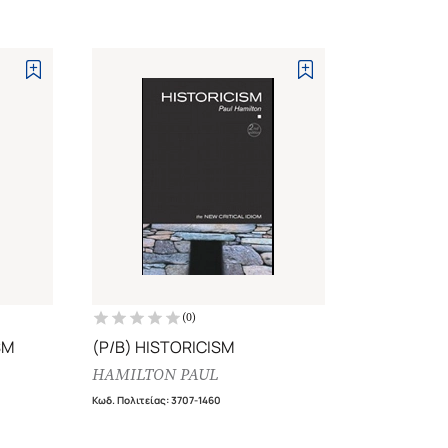
(
0
)
SM
(P/B) HISTORICISM
HAMILTON PAUL
Κωδ. Πολιτείας
:
3707-1460