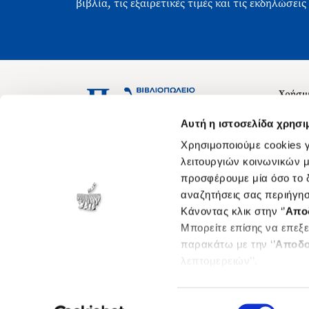
βιβλία, τις εξαιρετικές τιμές και τις εκδηλώσεις
Χρήσιμ
Σχετικ
Ασκληπιού 1-3, Αθήνα 106 79
Αυτή η ιστοσελίδα χρησι
Δευτέρα - Παρασκευή 09:00-21:00
Θέσεις
Χρησιμοποιούμε cookies γ
Σάββατο 09:00-18:00
Οδηγίε
λειτουργιών κοινωνικών μ
προσφέρουμε μία όσο το δ
Οδηγί
αναζητήσεις σας περιήγησ
Νόμος 
Κάνοντας κλικ στην ‘’
Απο
Cookie
Μπορείτε επίσης να επεξε
παρακάτω με την ‘’
Αποδο
λεπτομερειών’’.
Επιλογή