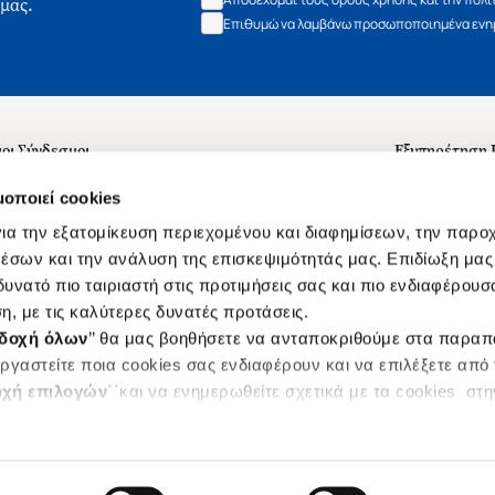
 μας.
Επιθυμώ να λαμβάνω προσωποποιημένα ενημ
οι Σύνδεσμοι
Εξυπηρέτηση
ά με εμάς
Συχνές ερωτή
μοποιεί cookies
 Εργασίας
Επικοινωνία
ια την εξατομίκευση περιεχομένου και διαφημίσεων, την παρο
ς για τις "Λίστες Επιθυμητών" και τη Βιβλιοθήκη
B2B
έσων και την ανάλυση της επισκεψιμότητάς μας. Επιδίωξη μας 
υνατό πιο ταιριαστή στις προτιμήσεις σας και πιο ενδιαφέρουσα
ες Χρήσης Αναζήτησης
Δικαίωμα Υπ
η, με τις καλύτερες δυνατές προτάσεις.
Ενιαίας Τιμής Βιβλίων
Klarna
δοχή όλων
’’ θα μας βοηθήσετε να ανταποκριθούμε στα παρα
s
ργαστείτε ποια cookies σας ενδιαφέρουν και να επιλέξετε από
χή επιλογών
΄΄και να ενημερωθείτε σχετικά με τα cookies στ
|