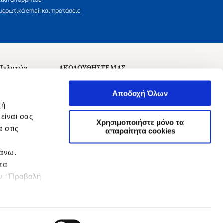
ερωτικά email και προτάσεις
 Πελατών
ΑΚΟΛΟΥΘΗΣΤΕ ΜΑΣ
σεις
Αποδοχή Όλων
χή
είναι σας
Χρησιμοποιήστε μόνο τα
 στις
αναχώρησης
απαραίτητα cookies
πάνω.
 τα
ην ‘’Προβολή