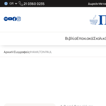
21 0360 0235
Δωρεάν Μεταφ
Βιβλία
Εποχιακά
Σχολικ
Αρχική
/
Συγγραφείς
/
HAMILTON PAUL