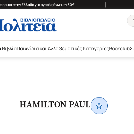
|
ορικά στην Ελλάδα για αγορές άνω των 30€
ά Βιβλία
Παιχνίδια και Άλλα
Θεματικές Κατηγορίες
Bookclub
Σ
HAMILTON PAUL