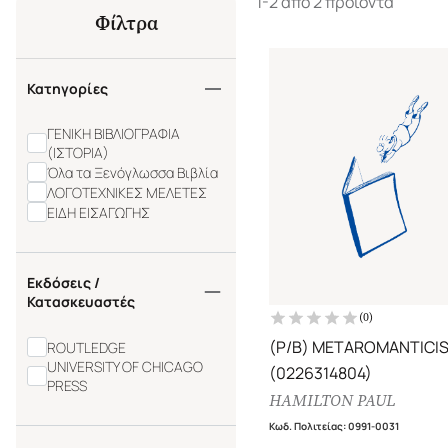
1-2 από 2 προϊόντα
Φίλτρα
Κατηγορίες
ΓΕΝΙΚΗ ΒΙΒΛΙΟΓΡΑΦΙΑ
(ΙΣΤΟΡΙΑ)
Όλα τα Ξενόγλωσσα Βιβλία
ΛΟΓΟΤΕΧΝΙΚΕΣ ΜΕΛΕΤΕΣ
ΕΙΔΗ ΕΙΣΑΓΩΓΗΣ
Εκδόσεις /
Κατασκευαστές
(
0
)
(P/B) METAROMANTICI
ROUTLEDGE
UNIVERSITY OF CHICAGO
(0226314804)
PRESS
HAMILTON PAUL
Κωδ. Πολιτείας
:
0991-0031