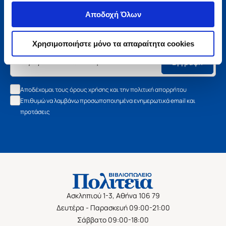
Μάθετε τα νέα της Πολιτείας
Αποδοχή Όλων
Εγγραφείτε στο newsletter μας και μάθετε πρώτοι όλα τα
νέα βιβλία, τις εξαιρετικές τιμές και τις εκδηλώσεις μας.
Χρησιμοποιήστε μόνο τα απαραίτητα cookies
Εγγραφή
Αποδέχομαι τους όρους χρήσης και την πολιτική απορρήτου
Επιθυμώ να λαμβάνω προσωποποιημένα ενημερωτικά email και
προτάσεις
Ασκληπιού 1-3, Αθήνα 106 79
Δευτέρα - Παρασκευή 09:00-21:00
Σάββατο 09:00-18:00