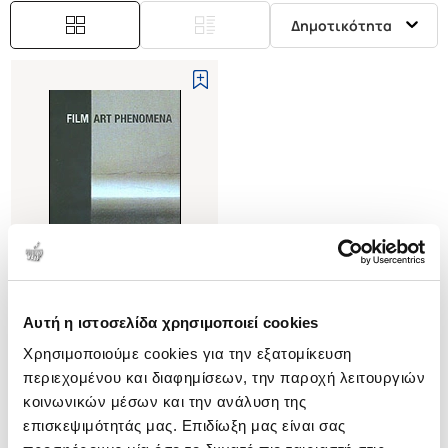
Δημοτικότητα
Αυτή η ιστοσελίδα χρησιμοποιεί cookies
(
0
)
Χρησιμοποιούμε cookies για την εξατομίκευση
FILM ART PHENOMENA (P/B)
περιεχομένου και διαφημίσεων, την παροχή λειτουργιών
HAMLYN NICKY
κοινωνικών μέσων και την ανάλυση της
Κωδ. Πολιτείας
:
0689-0018
επισκεψιμότητάς μας. Επιδίωξη μας είναι σας