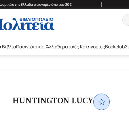
|
ορικά στην Ελλάδα για αγορές άνω των 30€
ά Βιβλία
Παιχνίδια και Άλλα
Θεματικές Κατηγορίες
Bookclub
Σ
HUNTINGTON LUCY