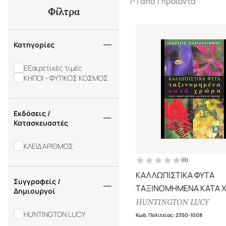
1-1 από 1 προϊόντα
Φίλτρα
Κατηγορίες
Εξαιρετικές τιμές
ΚΗΠΟΙ - ΦΥΤΙΚΟΣ ΚΟΣΜΟΣ
Εκδόσεις /
Κατασκευαστές
ΚΛΕΙΔΑΡΙΘΜΟΣ
(
0
)
ΚΑΛΛΩΠΙΣΤΙΚΑ ΦΥΤΑ
Συγγραφείς /
ΤΑΞΙΝΟΜΗΜΕΝΑ ΚΑΤΑ 
Δημιουργοί
HUNTINGTON LUCY
HUNTINGTON LUCY
Κωδ. Πολιτείας
:
2350-1008