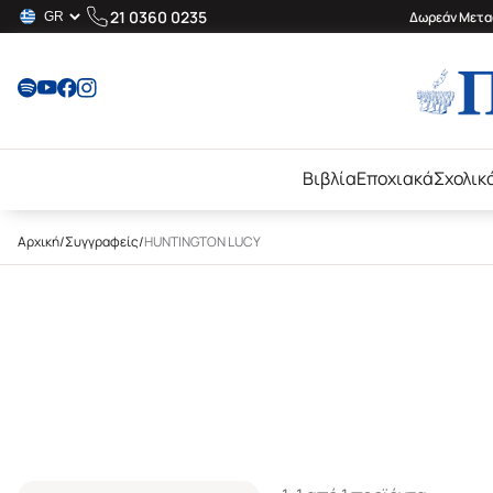
21 0360 0235
Δωρεάν Μεταφ
Βιβλία
Εποχιακά
Σχολικ
Αρχική
/
Συγγραφείς
/
HUNTINGTON LUCY