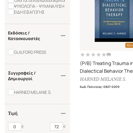
Όλα τα Ξενόγλωσσα Βιβλία
ΨΥΧΟΛΟΓΙΑ - ΨΥΧΑΝΑΛΥΣΗ
ΕΙΔΗ ΕΙΣΑΓΩΓΗΣ
Εκδόσεις /
Κατασκευαστές
Εξα
GUILFORD PRESS
(
0
)
(P/B) Treating Trauma i
Dialectical Behavior Th
Συγγραφείς /
The DBT Prolonged Exp
Δημιουργοί
HARNED MELANIE S.
Protocol (DBT PE)
Κωδ. Πολιτείας
:
0827-0209
HARNED MELANIE S.
Τιμή
€
€