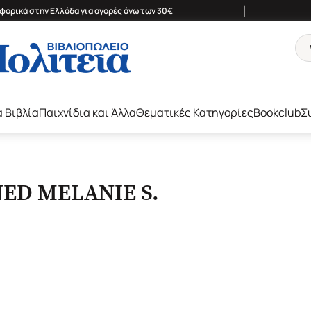
|
ορικά στην Ελλάδα για αγορές άνω των 30€
ά Βιβλία
Παιχνίδια και Άλλα
Θεματικές Κατηγορίες
Bookclub
Σ
ED MELANIE S.