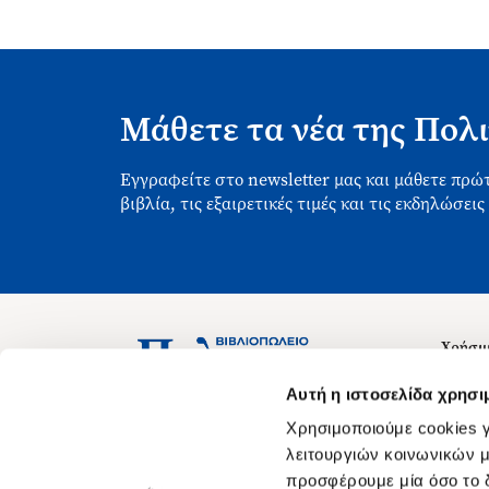
Μάθετε τα νέα της Πολι
Εγγραφείτε στο newsletter μας και μάθετε πρώτ
βιβλία, τις εξαιρετικές τιμές και τις εκδηλώσεις
Χρήσιμ
Σχετικ
Ασκληπιού 1-3, Αθήνα 106 79
Αυτή η ιστοσελίδα χρησι
Δευτέρα - Παρασκευή 09:00-21:00
Θέσεις
Χρησιμοποιούμε cookies γ
Σάββατο 09:00-18:00
Οδηγίε
λειτουργιών κοινωνικών μ
προσφέρουμε μία όσο το δ
Οδηγί