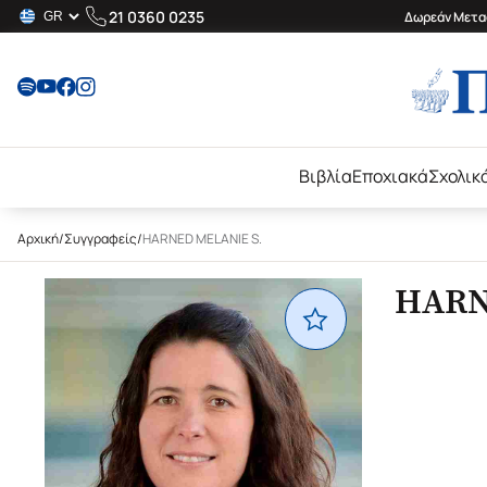
21 0360 0235
Δωρεάν Μεταφ
Βιβλία
Εποχιακά
Σχολικ
Αρχική
/
Συγγραφείς
/
HARNED MELANIE S.
HARN