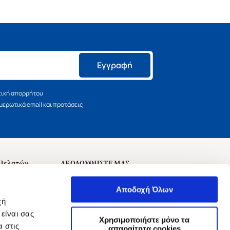
Εγγραφή
τική απορρήτου
ερωτικά email και προτάσεις
 Πελατών
ΑΚΟΛΟΥΘΗΣΤΕ ΜΑΣ
σεις
Αποδοχή Όλων
χή
είναι σας
Χρησιμοποιήστε μόνο τα
 στις
αναχώρησης
απαραίτητα cookies