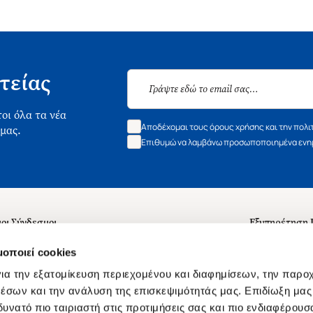
τείας
οι όλα τα νέα
Αποδέχομαι τους όρους χρήσης και την πολι
 μας.
Επιθυμώ να λαμβάνω προσωποποιημένα ενημ
οι Σύνδεσμοι
Εξυπηρέτηση
ά με εμάς
Συχνές ερωτή
μοποιεί cookies
 Εργασίας
Επικοινωνία
ια την εξατομίκευση περιεχομένου και διαφημίσεων, την παρο
ς για τις "Λίστες Επιθυμητών" και τη Βιβλιοθήκη
B2B
έσων και την ανάλυση της επισκεψιμότητάς μας. Επιδίωξη μας 
υνατό πιο ταιριαστή στις προτιμήσεις σας και πιο ενδιαφέρουσα
ες Χρήσης Αναζήτησης
Δικαίωμα Υπ