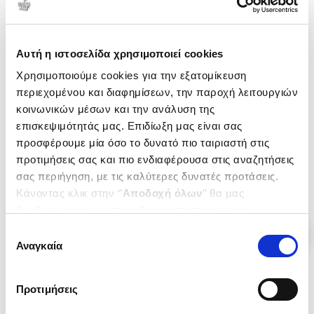
Εξαντλημένο
Αυτή η ιστοσελίδα χρησιμοποιεί cookies
(
0
)
(
0
)
Χρησιμοποιούμε cookies για την εξατομίκευση
(P/B) THE RULES OF MAGIC
(H/B) The Book of Magic
(Book 4)
περιεχομένου και διαφημίσεων, την παροχή λειτουργιών
HOFFMAN ALICE
HOFFMAN ALICE
κοινωνικών μέσων και την ανάλυση της
Κωδ. Πολιτείας
:
3729-0034
επισκεψιμότητάς μας. Επιδίωξη μας είναι σας
Κωδ. Πολιτείας
:
3729-0051
προσφέρουμε μία όσο το δυνατό πιο ταιριαστή στις
προτιμήσεις σας και πιο ενδιαφέρουσα στις αναζητήσεις
.
39
20
€
σας περιήγηση, με τις καλύτερες δυνατές προτάσεις.
Τιμή Πολιτείας
Κάνοντας κλικ στην ‘’
Αποδοχή όλων
’’ θα μας
βοηθήσετε να ανταποκριθούμε στα παραπάνω.
Μπορείτε επίσης να επεξεργαστείτε ποια cookies σας
Επιλογή
ενδιαφέρουν και να επιλέξετε από τα παρακάτω με την
Αναγκαία
συγκατάθεσης
‘’
Αποδοχή επιλογών
΄΄και να ενημερωθείτε σχετικά με
τα cookies στην ‘’Προβολή λεπτομερειών’’.
Προτιμήσεις