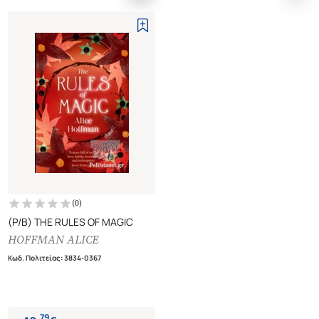
(
0
)
(P/B) THE RULES OF MAGIC
HOFFMAN ALICE
Κωδ. Πολιτείας
:
3834-0367
.
79