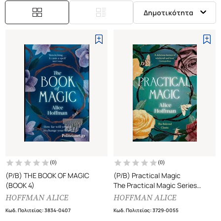
Δημοτικότητα
(
0
)
(
0
)
(P/B) THE BOOK OF MAGIC
(P/B) Practical Magic
(BOOK 4)
The Practical Magic Series
(Book 3)
HOFFMAN ALICE
HOFFMAN ALICE
Κωδ. Πολιτείας
:
3834-0407
Κωδ. Πολιτείας
:
3729-0055