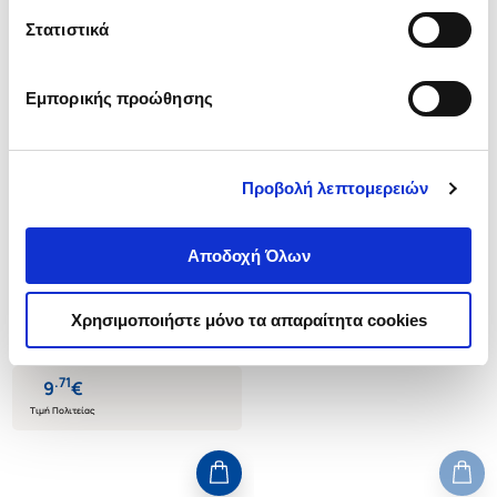
Στατιστικά
Εμπορικής προώθησης
Δεν υπάρχει δυνατότητα παραγγελίας
Προβολή λεπτομερειών
(
0
)
(
0
)
(P/B) FAITHFUL
ΕΔΩ ΣΤΗ ΓΗ
Αποδοχή Όλων
HOFFMAN ALICE
HOFFMAN ALICE
Κωδ. Πολιτείας
:
3729-0035
Κωδ. Πολιτείας
:
4590-0182
Χρησιμοποιήστε μόνο τα απαραίτητα cookies
.
71
9
€
Τιμή Πολιτείας