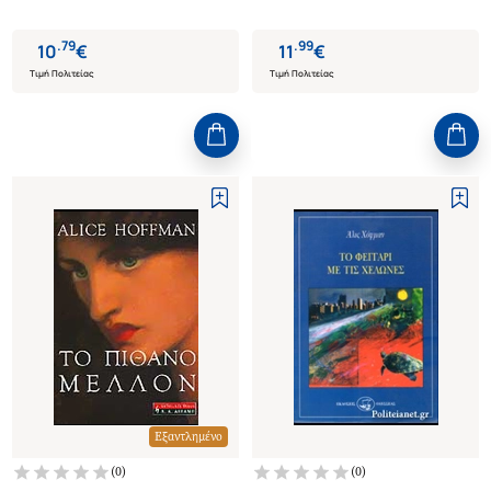
.
79
.
99
10
€
11
€
Τιμή Πολιτείας
Τιμή Πολιτείας
Εξαντλημένο
(
0
)
(
0
)