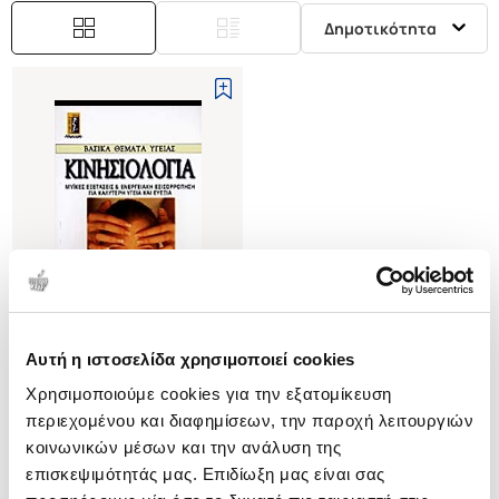
Δημοτικότητα
Αυτή η ιστοσελίδα χρησιμοποιεί cookies
(
0
)
Χρησιμοποιούμε cookies για την εξατομίκευση
ΚΙΝΗΣΙΟΛΟΓΙΑ
ΜΥΙΚΕΣ ΕΞΕΤΑΣΕΙΣ ΚΑΙ
περιεχομένου και διαφημίσεων, την παροχή λειτουργιών
ΕΝΕΡΓΕΙΑΚΗ ΕΞΙΣΟΡΡΟΠΗΣΗ
HOLDWAY ANN
κοινωνικών μέσων και την ανάλυση της
ΓΙΑ ΚΑΛΥΤΕΡΗ ΥΓΕΙΑ ΚΑΙ ΕΥΕΞΙΑ
επισκεψιμότητάς μας. Επιδίωξη μας είναι σας
Κωδ. Πολιτείας
:
0210-0118