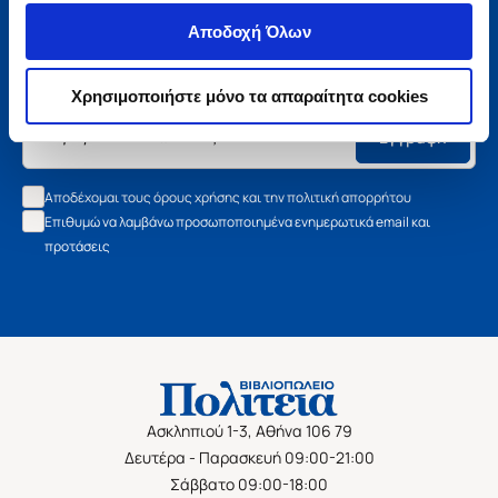
Μάθετε τα νέα της Πολιτείας
Αποδοχή Όλων
Εγγραφείτε στο newsletter μας και μάθετε πρώτοι όλα τα
νέα βιβλία, τις εξαιρετικές τιμές και τις εκδηλώσεις μας.
Χρησιμοποιήστε μόνο τα απαραίτητα cookies
Εγγραφή
Αποδέχομαι τους όρους χρήσης και την πολιτική απορρήτου
Επιθυμώ να λαμβάνω προσωποποιημένα ενημερωτικά email και
προτάσεις
Ασκληπιού 1-3, Αθήνα 106 79
Δευτέρα - Παρασκευή 09:00-21:00
Σάββατο 09:00-18:00