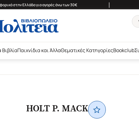
|
ορικά στην Ελλάδα για αγορές άνω των 30€
ά Βιβλία
Παιχνίδια και Άλλα
Θεματικές Κατηγορίες
Bookclub
Σ
HOLT P. MACK