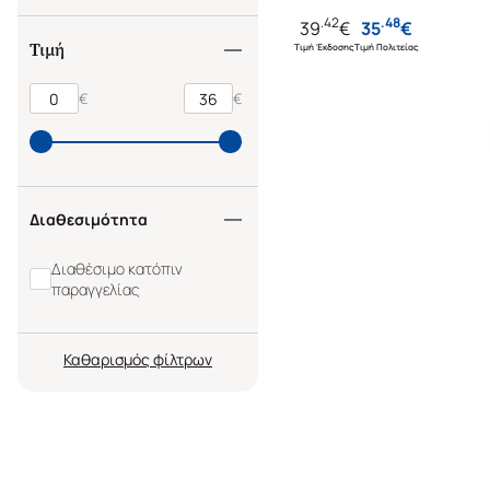
.
42
.
48
39
€
35
€
Τιμή
Τιμή Έκδοσης
Τιμή Πολιτείας
€
€
Διαθεσιμότητα
Διαθέσιμο κατόπιν
παραγγελίας
Καθαρισμός