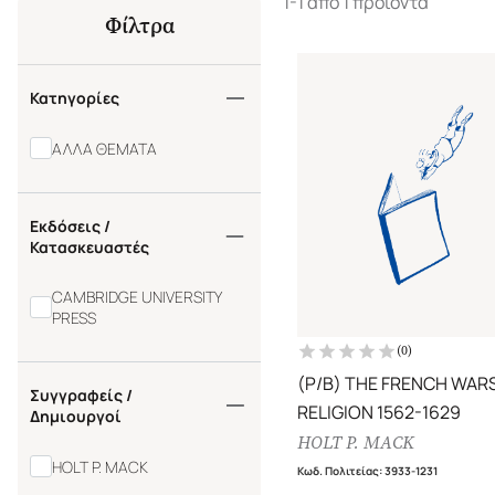
1-1 από 1 προϊόντα
Φίλτρα
Κατηγορίες
ΑΛΛΑ ΘΕΜΑΤΑ
Εκδόσεις /
Κατασκευαστές
CAMBRIDGE UNIVERSITY
PRESS
(
0
)
(P/B) THE FRENCH WAR
Συγγραφείς /
RELIGION 1562-1629
Δημιουργοί
HOLT P. MACK
HOLT P. MACK
Κωδ. Πολιτείας
:
3933-1231