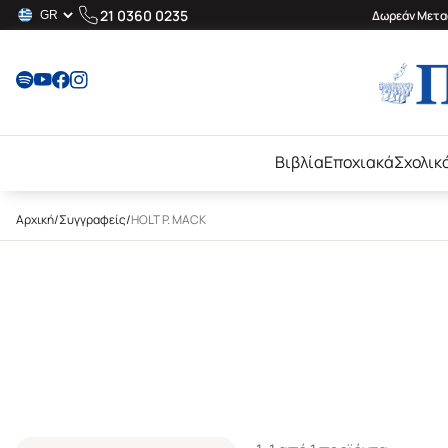
21 0360 0235
Δωρεάν Μεταφ
Βιβλία
Εποχιακά
Σχολικ
Αρχική
/
Συγγραφείς
/
HOLT P. MACK